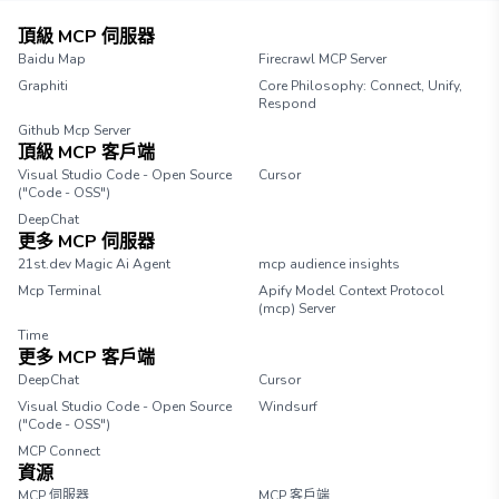
頂級 MCP 伺服器
Baidu Map
Firecrawl MCP Server
Graphiti
Core Philosophy: Connect, Unify,
Respond
Github Mcp Server
頂級 MCP 客戶端
Visual Studio Code - Open Source
Cursor
("Code - OSS")
DeepChat
更多 MCP 伺服器
21st.dev Magic Ai Agent
mcp audience insights
Mcp Terminal
Apify Model Context Protocol
(mcp) Server
Time
更多 MCP 客戶端
DeepChat
Cursor
Visual Studio Code - Open Source
Windsurf
("Code - OSS")
MCP Connect
資源
MCP 伺服器
MCP 客戶端