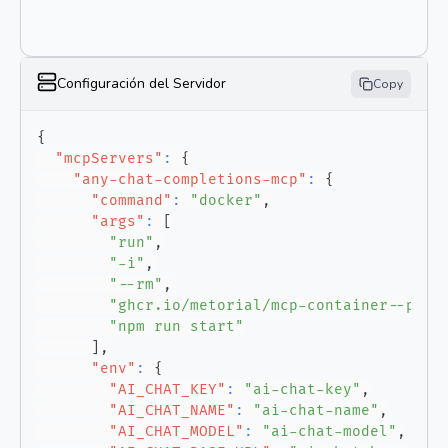
Configuración del Servidor
Copy
{
"mcpServers"
:
{
"any-chat-completions-mcp"
:
{
"command"
:
"docker"
,
"args"
:
[
"run"
,
"-i"
,
"--rm"
,
"ghcr.io/metorial/mcp-container--pyro
"npm run start"
]
,
"env"
:
{
"AI_CHAT_KEY"
:
"ai-chat-key"
,
"AI_CHAT_NAME"
:
"ai-chat-name"
,
"AI_CHAT_MODEL"
:
"ai-chat-model"
,