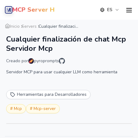
MCP Server Hub
ES
men
Resumen
Detalle
Alternativas
Inicio
Servers
Cualquier finalizaci...
Cualquier finalización de chat Mcp
Servidor Mcp
Creado por
pyroprompts
Servidor MCP para usar cualquier LLM como herramienta
Herramientas para Desarrolladores
#
Mcp
#
Mcp-server