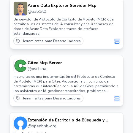
Azure Data Explorer Servidor Mcp
@
pab1it0
Un servidor de Protocolo de Contexto de Modelo (MCP) que
permite a los asistentes de IA consultar y analizar bases de
datos de Azure Data Explorer a través de interfaces
estandarizadas.
Herramientas para Desarrolladores
Gitee Mcp Server
@
oschina
mcp-gitee es una implementación del Protocolo de Contexto
de Modelo (MCP) para Gitee. Proporciona un conjunto de
herramientas que interactúan con la API de Gitee, permitiendo a
los asistentes de IA gestionar repositorios, problemas,
solicitudes de extracción, etc.
Herramientas para Desarrolladores
Extensión de Escritorio de Búsqueda y
Listados de Airbnb (dxt)
@
openbnb-org