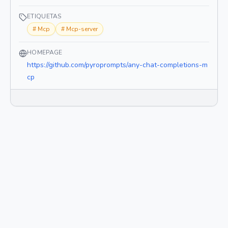
ETIQUETAS
#
Mcp
#
Mcp-server
HOMEPAGE
https://github.com/pyroprompts/any-chat-completions-m
cp