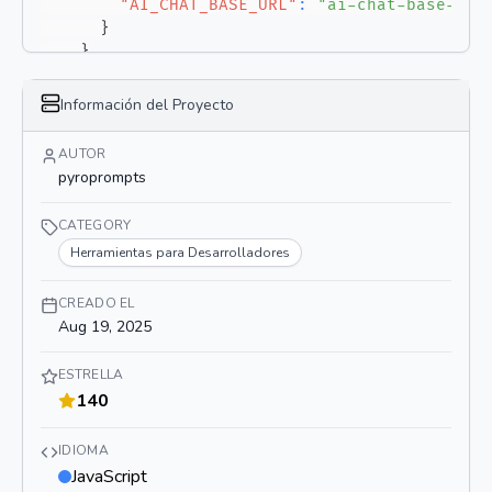
"AI_CHAT_BASE_URL"
:
"ai-chat-base-url
}
}
}
}
Información del Proyecto
AUTOR
pyroprompts
CATEGORY
Herramientas para Desarrolladores
CREADO EL
Aug 19, 2025
ESTRELLA
140
IDIOMA
JavaScript