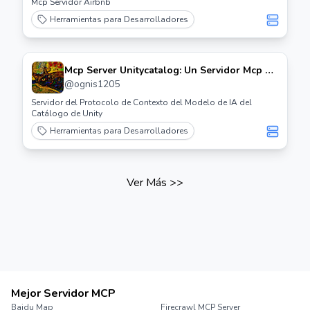
Mcp Servidor Airbnb
Herramientas para Desarrolladores
Mcp Server Unitycatalog: Un Servidor Mcp de
Catálogo de Unidad
@
ognis1205
Servidor del Protocolo de Contexto del Modelo de IA del
Catálogo de Unity
Herramientas para Desarrolladores
Ver Más
>>
Mejor Servidor MCP
Baidu Map
Firecrawl MCP Server