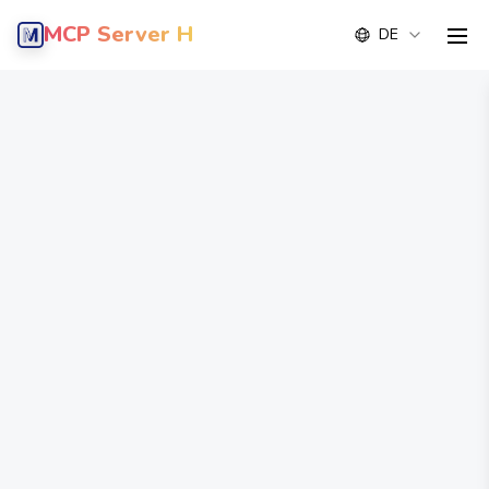
MCP Server Hub
DE
men