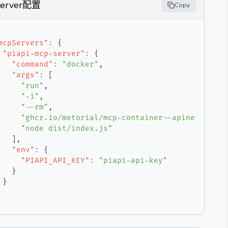
Server配置
Copy
mcpServers"
:
{
"piapi-mcp-server"
:
{
"command"
:
"docker"
,
"args"
:
[
"run"
,
"-i"
,
"--rm"
,
"ghcr.io/metorial/mcp-container--apinetwork--
"node dist/index.js"
]
,
"env"
:
{
"PIAPI_API_KEY"
:
"piapi-api-key"
}
}