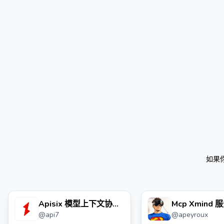
如果
Apisix 模型上下文协议
Mcp Xmind 
@
api7
@
apeyroux
(mcp) 服务器