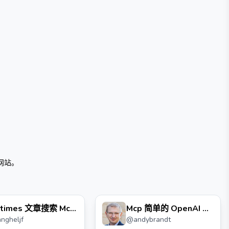
网站。
ytimes 文章搜索 Mcp
Mcp 简单的 OpenAI 助
angheljf
@
andybrandt
务器
手