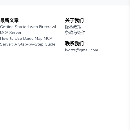
最新文章
关于我们
Getting Started with Firecrawl
隐私政策
MCP Server
条款与条件
How to Use Baidu Map MCP
联系我们
Server: A Step-by-Step Guide
lyqtzs@gmail.com