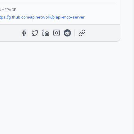
OMEPAGE
tps://github.com/apinetwork/piapi-mcp-server