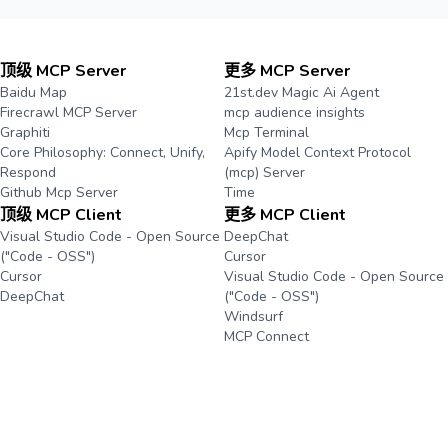
顶级 MCP Server
更多 MCP Server
Baidu Map
21st.dev Magic Ai Agent
Firecrawl MCP Server
mcp audience insights
Graphiti
Mcp Terminal
Core Philosophy: Connect, Unify,
Apify Model Context Protocol
Respond
(mcp) Server
Github Mcp Server
Time
顶级 MCP Client
更多 MCP Client
Visual Studio Code - Open Source
DeepChat
("Code - OSS")
Cursor
Cursor
Visual Studio Code - Open Source
DeepChat
("Code - OSS")
Windsurf
MCP Connect