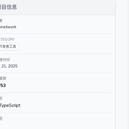
项目信息
者
inetwork
ATEGORY
开发者工具
建时间
l 21, 2025
藏数
53
言
TypeScript
签