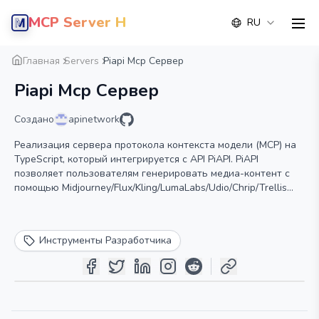
MCP Server Hub
RU
men
Обзор
Деталь
Альтернатива
Главная
Servers
Piapi Mcp Сервер
Piapi Mcp Сервер
Создано
apinetwork
Реализация сервера протокола контекста модели (MCP) на
TypeScript, который интегрируется с API PiAPI. PiAPI
позволяет пользователям генерировать медиа-контент с
помощью Midjourney/Flux/Kling/LumaLabs/Udio/Chrip/Trellis
непосредственно из Claude или любых других приложений,
совместимых с MCP.
Инструменты Разработчика