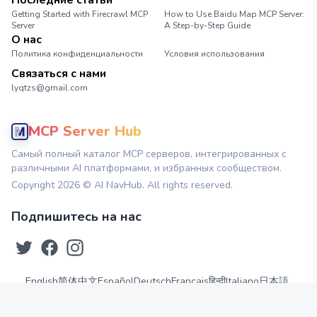
Последние статьи
Getting Started with Firecrawl MCP
How to Use Baidu Map MCP Server:
Server
A Step-by-Step Guide
О нас
Политика конфиденциальности
Условия использования
Связаться с нами
lyqtzs@gmail.com
MCP Server Hub
Самый полный каталог MCP серверов, интегрированных с
различными AI платформами, и избранных сообществом.
Copyright
2026
© AI NavHub. All rights reserved.
Подпишитесь на нас
English
简体中文
Español
Deutsch
Français
हिन्दी
Italiano
日本語
Português
Русский
繁體中文