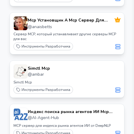
Mcp Установщик A Mcp Сервер Для
Установки Mcp Серверов
@
anaisbetts
Сервер MCP, который устанавливает другие серверы MCP
для вас
Инструменты Разработчика
Simctl Mcp
@
ambar
Simctl Mcp
Инструменты Разработчика
Индекс поиска рынка агентов ИИ Mcp
Server
@
AI-Agent-Hub
MCP сервер для индекса рынка агентов ИИ от DeepNLP
Инструменты Разработчика