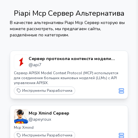
Piapi Mcp Сервер
Альтернатива
В качестве альтернативы
Piapi Mcp Сервер
которую вы
можете рассмотреть, мы предлагаем сайты,
разделённые по категориям.
Сервер протокола контекста модели
Apisix (mcp)
@
api7
Сервер APISIX Model Context Protocol (MCP) используется
для соединения больших языковых моделей (LLMs) с API
управления APISIX.
Инструменты Разработчика
Mcp Xmind Сервер
@
apeyroux
Mcp Xmind
Инструменты Разработчика