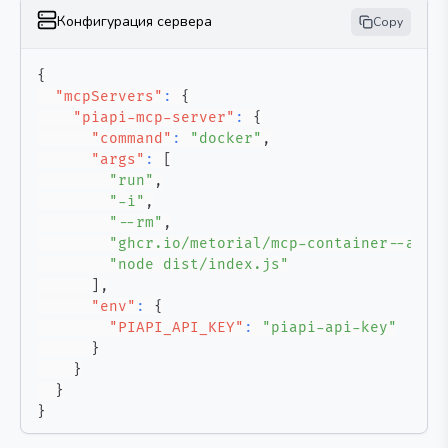
Конфигурация сервера
Copy
{
"mcpServers"
:
{
"piapi-mcp-server"
:
{
"command"
:
"docker"
,
"args"
:
[
"run"
,
"-i"
,
"--rm"
,
"ghcr.io/metorial/mcp-container--apin
"node dist/index.js"
]
,
"env"
:
{
"PIAPI_API_KEY"
:
"piapi-api-key"
}
}
}
}