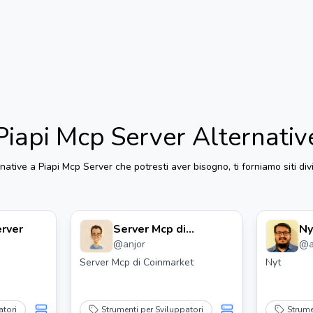
Piapi Mcp Server
Alternativ
rnative a
Piapi Mcp Server
che potresti aver bisogno, ti forniamo siti div
rver
Server Mcp di
Ny
@
anjor
@
Coinmarket
Ri
Server Mcp di Coinmarket
Nyt
atori
Strumenti per Sviluppatori
Strume