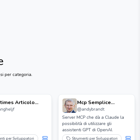
e
isi per categoria.
times Articolo
Mcp Semplice
angheljf
@
andybrandt
cerca Server Mcp
Assistente Openai
Server MCP che dà a Claude la
possibilità di utilizzare gli
assistenti GPT di OpenAI.
nti per Sviluppatori
Strumenti per Sviluppatori