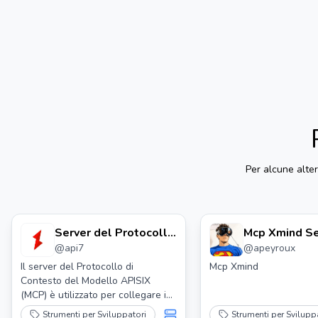
Per alcune alte
Server del Protocollo
Mcp Xmind Se
@
api7
@
apeyroux
di Contesto del
Modello Apisix (mcp)
Il server del Protocollo di
Mcp Xmind
Contesto del Modello APISIX
(MCP) è utilizzato per collegare i
grandi modelli di linguaggio (LLM)
Strumenti per Sviluppatori
Strumenti per Svilupp