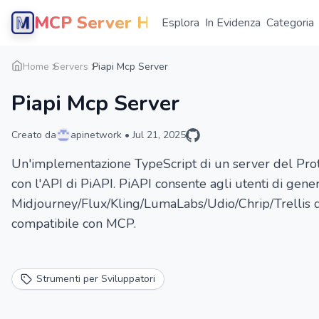
MCP Server Hub
Esplora
In Evidenza
Categoria
Home
Servers
Piapi Mcp Server
Piapi Mcp Server
Creato da
apinetwork
•
Jul 21, 2025
Un'implementazione TypeScript di un server del Prot
con l'API di PiAPI. PiAPI consente agli utenti di gen
Midjourney/Flux/Kling/LumaLabs/Udio/Chrip/Trellis d
compatibile con MCP.
Strumenti per Sviluppatori