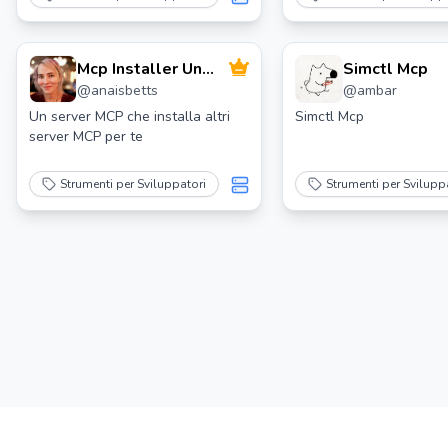
con l'API di amministrazione di
APISIX.
Mcp Installer Un
Simctl Mcp
@
anaisbetts
@
ambar
Server Mcp Per
Installare Server
Un server MCP che installa altri
Simctl Mcp
server MCP per te
Mcp
Strumenti per Sviluppatori
Strumenti per Svilupp