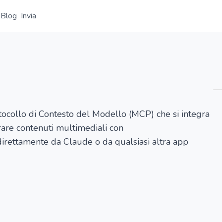
Blog
Invia
Panoramica
Dettaglio
Alternative
ocollo di Contesto del Modello (MCP) che si integra
erare contenuti multimediali con
irettamente da Claude o da qualsiasi altra app