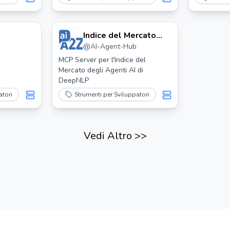
Indice del Mercato
@
AI-Agent-Hub
degli Agenti AI
Ricerca Server Mcp
MCP Server per l'Indice del
Mercato degli Agenti AI di
DeepNLP
atori
Strumenti per Sviluppatori
Vedi Altro
>>