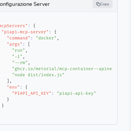
onfigurazione Server
Copy
mcpServers"
:
{
"piapi-mcp-server"
:
{
"command"
:
"docker"
,
"args"
:
[
"run"
,
"-i"
,
"--rm"
,
"ghcr.io/metorial/mcp-container--apinetwork--
"node dist/index.js"
]
,
"env"
:
{
"PIAPI_API_KEY"
:
"piapi-api-key"
}
}