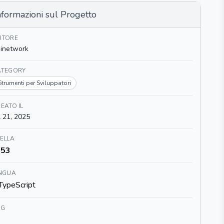
nformazioni sul Progetto
UTORE
inetwork
ATEGORY
Strumenti per Sviluppatori
EATO IL
l 21, 2025
ELLA
53
INGUA
TypeScript
AG