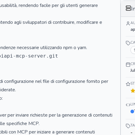
sabilità, rendendo facile per gli utenti generare
I
ndo agli sviluppatori di contribuire, modificare e
A
ap
C
ipendenze necessarie utilizzando npm o yarn.
iapi-mcp-server.git

CR
Ju
i configurazione nel file di configurazione fornito per
ST
iderate.
o:
L
rver per inviare richieste per la generazione di contenuti
alle specifiche MCP.
T
tibili con MCP per iniziare a generare contenuti
-