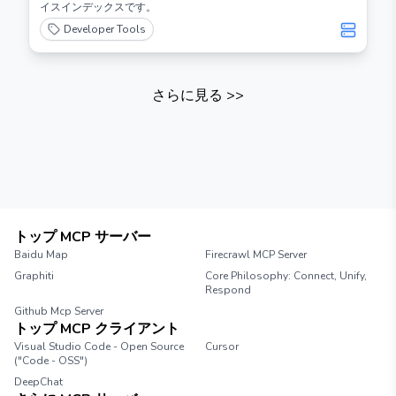
イスインデックスです。
Developer Tools
さらに見る
>>
トップ MCP サーバー
Baidu Map
Firecrawl MCP Server
Graphiti
Core Philosophy: Connect, Unify,
Respond
Github Mcp Server
トップ MCP クライアント
Visual Studio Code - Open Source
Cursor
("Code - OSS")
DeepChat