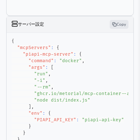
サーバー設定
Copy
{
"mcpServers"
:
{
"piapi-mcp-server"
:
{
"command"
:
"docker"
,
"args"
:
[
"run"
,
"-i"
,
"--rm"
,
"ghcr.io/metorial/mcp-container--apin
"node dist/index.js"
]
,
"env"
:
{
"PIAPI_API_KEY"
:
"piapi-api-key"
}
}
}