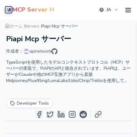
MCP Server Hub
JA
men
概要
詳細
代替案
ホーム
Servers
Piapi Mcp サーバー
Piapi Mcp サーバー
作成者：
apinetwork
TypeScriptを使用したモデルコンテキストプロトコル（MCP）サ
ーバーの実装で、PiAPIのAPIと統合されています。PiAPIは、ユー
ザーがClaudeや他のMCP互換アプリから直接
Midjourney/Flux/Kling/LumaLabs/Udio/Chrip/Trellisを使用してメ
ディアコンテンツを生成できるようにします。
Developer Tools