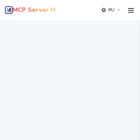
MCP Server Hub
RU
men