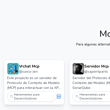
Mc
Para algunas alterna
Vrchat Mcp
Servidor Mcp
@
sawa-zen
@
sapientpants
Sonarqube
Este proyecto es un servidor de
Servidor del Protocolo 
Protocolo de Contexto de Modelo
Contexto del Modelo (M
(MCP) para interactuar con la API
SonarQube
de VRChat.
Herramientas para
Herramientas para
Desarrolladores
Desarrolladores