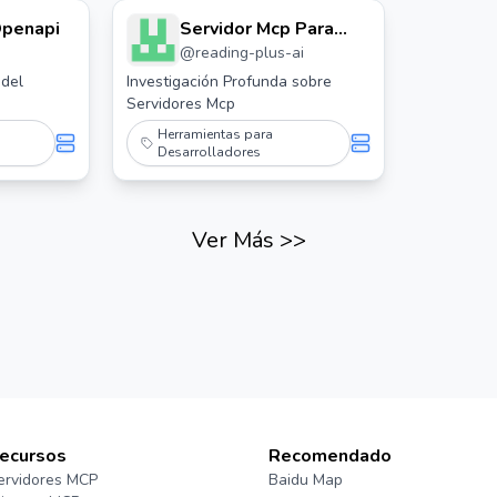
Openapi
Servidor Mcp Para
@
reading-plus-ai
Investigación
Profunda
 del
Investigación Profunda sobre
Servidores Mcp
Herramientas para
Desarrolladores
Ver Más
>>
ecursos
Recomendado
ervidores MCP
Baidu Map