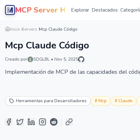
MCP Server Hub
Explorar
Destacados
Categorí
Inicio
Servers
Mcp Claude Código
Mcp Claude Código
Creado por
SDGLBL
•
Nov 5, 2025
Implementación de MCP de las capacidades del cód
Herramientas para Desarrolladores
#
Mcp
#
Claude