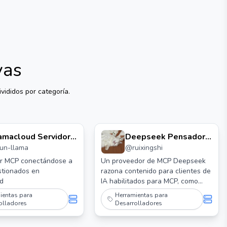
vas
vididos por categoría.
amacloud Servidor
Deepseek Pensador
run-llama
@
ruixingshi
cp
Servidor Mcp
or MCP conectándose a
Un proveedor de MCP Deepseek
stionados en
razona contenido para clientes de
d
IA habilitados para MCP, como
Claude Desktop. Soporta el
ientas para
Herramientas para
acceso al CoT de Deepseek
olladores
Desarrolladores
desde el servicio API de Deepseek
o un servidor local de Ollama.