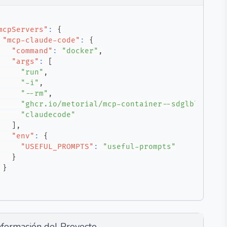
mcpServers"
:
{
"mcp-claude-code"
:
{
"command"
:
"docker"
,
"args"
:
[
"run"
,
"-i"
,
"--rm"
,
"ghcr.io/metorial/mcp-container--sdglbl--mcp-
"claudecode"
]
,
"env"
:
{
"USEFUL_PROMPTS"
:
"useful-prompts"
}
}
nformación del Proyecto