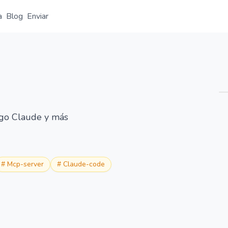
a
Blog
Enviar
Resumen
Detalle
Alternativas
igo Claude y más
#
Mcp-server
#
Claude-code