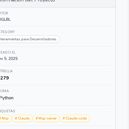
UTOR
DGLBL
ATEGORY
Herramientas para Desarrolladores
READO EL
v 5, 2025
TRELLA
279
DIOMA
Python
TIQUETAS
#
Mcp
#
Claude
#
Mcp-server
#
Claude-code