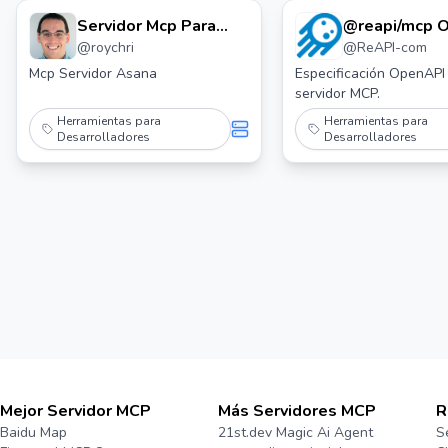
Servidor Mcp Para
@reapi/mcp 
@
roychri
@
ReAPI-com
Asana
Mcp Servidor Asana
Especificación OpenAPI
servidor MCP.
Herramientas para
Herramientas para
Desarrolladores
Desarrolladores
Mejor Servidor MCP
Más Servidores MCP
R
Baidu Map
21st.dev Magic Ai Agent
S