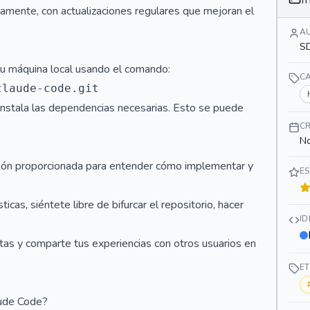
vamente, con actualizaciones regulares que mejoran el
A
S
 tu máquina local usando el comando:
C
 instala las dependencias necesarias. Esto se puede
C
No
ción proporcionada para entender cómo implementar y
ES
icas, siéntete libre de bifurcar el repositorio, hacer
I
tas y comparte tus experiencias con otros usuarios en
E
aude Code?