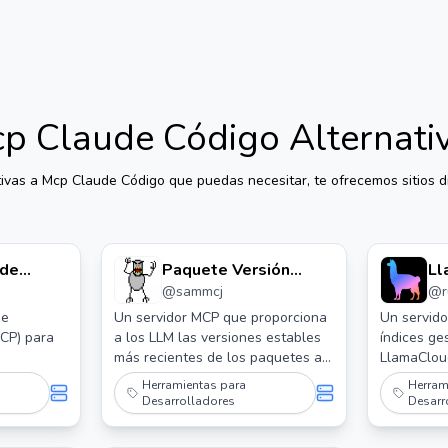
p Claude Código
Alternati
tivas a
Mcp Claude Código
que puedas necesitar, te ofrecemos sitios di
 de
Paquete Versión
Ll
@
sammcj
@
Servidor Mcp
M
de
Un servidor MCP que proporciona
Un servid
CP) para
a los LLM las versiones estables
índices ge
más recientes de los paquetes al
LlamaClou
programar.
Herramientas para
Herram
Desarrolladores
Desarr