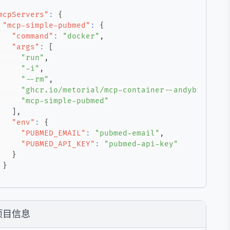
mcpServers"
:
{
"mcp-simple-pubmed"
:
{
"command"
:
"docker"
,
"args"
:
[
"run"
,
"-i"
,
"--rm"
,
"ghcr.io/metorial/mcp-container--andybrandt--
"mcp-simple-pubmed"
]
,
"env"
:
{
"PUBMED_EMAIL"
:
"pubmed-email"
,
"PUBMED_API_KEY"
:
"pubmed-api-key"
}
}
项目信息