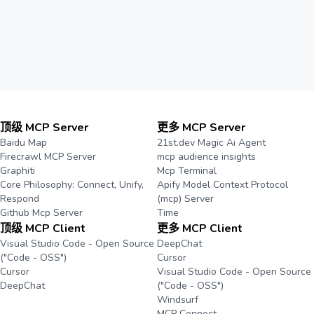
顶级 MCP Server
更多 MCP Server
Baidu Map
21st.dev Magic Ai Agent
Firecrawl MCP Server
mcp audience insights
Graphiti
Mcp Terminal
Core Philosophy: Connect, Unify,
Apify Model Context Protocol
Respond
(mcp) Server
Github Mcp Server
Time
顶级 MCP Client
更多 MCP Client
Visual Studio Code - Open Source
DeepChat
("Code - OSS")
Cursor
Cursor
Visual Studio Code - Open Source
DeepChat
("Code - OSS")
Windsurf
MCP Connect