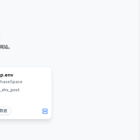
案
网站。
p.env
chaseSpace
_xhs_post
数据