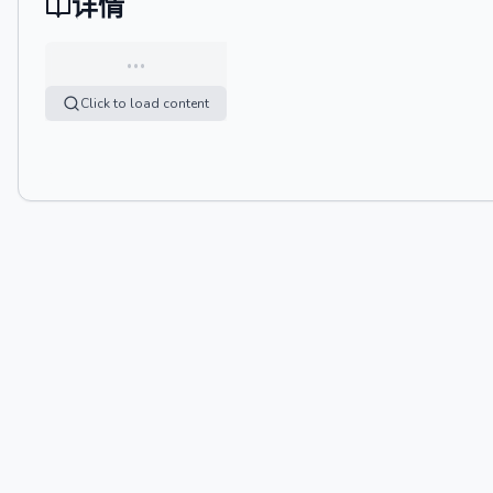
详情
…
Click to load content