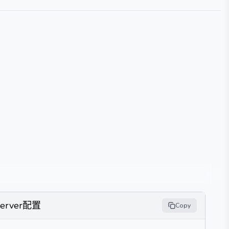
Server配置
Copy