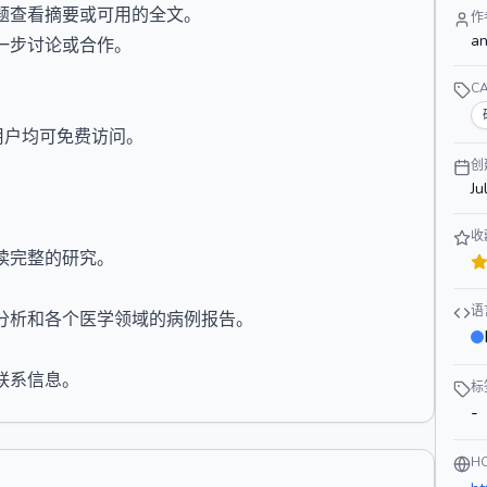
题查看摘要或可用的全文。
作
an
一步讨论或合作。
C
所有用户均可免费访问。
创
Ju
收
读完整的研究。
？
语
分析和各个医学领域的病例报告。
联系信息。
标
-
H