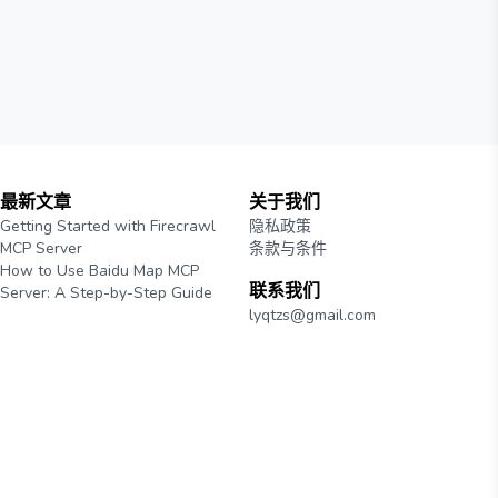
最新文章
关于我们
Getting Started with Firecrawl
隐私政策
MCP Server
条款与条件
How to Use Baidu Map MCP
联系我们
Server: A Step-by-Step Guide
lyqtzs@gmail.com