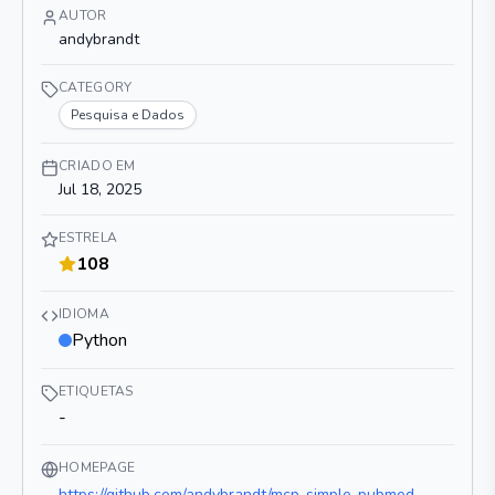
AUTOR
andybrandt
CATEGORY
Pesquisa e Dados
CRIADO EM
Jul 18, 2025
ESTRELA
108
IDIOMA
Python
ETIQUETAS
-
HOMEPAGE
https://github.com/andybrandt/mcp-simple-pubmed