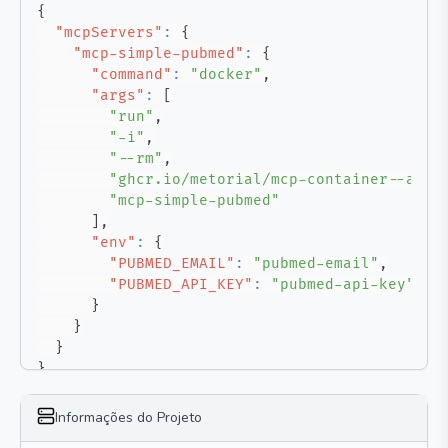
{
"mcpServers"
:
{
"mcp-simple-pubmed"
:
{
"command"
:
"docker"
,
"args"
:
[
"run"
,
"-i"
,
"--rm"
,
"ghcr.io/metorial/mcp-container--andy
"mcp-simple-pubmed"
]
,
"env"
:
{
"PUBMED_EMAIL"
:
"pubmed-email"
,
"PUBMED_API_KEY"
:
"pubmed-api-key"
}
}
}
}
Informações do Projeto