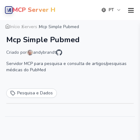
MCP Server Hub
PT
men
Visão geral
Detalhe
Alternativa
Início
Servers
Mcp Simple Pubmed
Mcp Simple Pubmed
Criado por
andybrandt
Servidor MCP para pesquisa e consulta de artigos/pesquisas
médicas do PubMed
Pesquisa e Dados