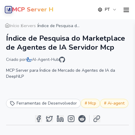
MCP Server Hub
PT
men
Visão geral
Detalhe
Alternativa
Início
Servers
Índice de Pesquisa d...
Índice de Pesquisa do Marketplace
de Agentes de IA Servidor Mcp
Criado por
AI-Agent-Hub
MCP Server para Índice de Mercado de Agentes de IA da
DeepNLP
Ferramentas de Desenvolvedor
#
Mcp
#
Ai-agent