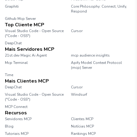
Graphiti
Core Philosophy: Connect, Unify,
Respond
Github Mcp Server
Top Cliente MCP
Visual Studio Code - Open Source
Cursor
("Code - OSS")
DeepChat
Mais Servidores MCP
21st.dev Magic Ai Agent
mcp audience insights
Mcp Terminal
Apify Model Context Protocol
(mcp) Server
Time
Mais Clientes MCP
DeepChat
Cursor
Visual Studio Code - Open Source
Windsurf
("Code - OSS")
MCP Connect
Recursos
Servidores MCP
Clientes MCP
Blog
Notícias MCP
Tutoriais MCP
Rankings MCP