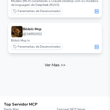
Modelo (MCP) conectando o Claude Desktop com os modelos
de linguagem da DeepSeek (R1/V3)
Ferramentas de Desenvolvedor
Bilibili Mcp
@
34892002
Bilibili Mcp Js
Ferramentas de Desenvolvedor
Ver Mais
>>
Top Servidor MCP
Baidu Map
Firecrawl MCP Server