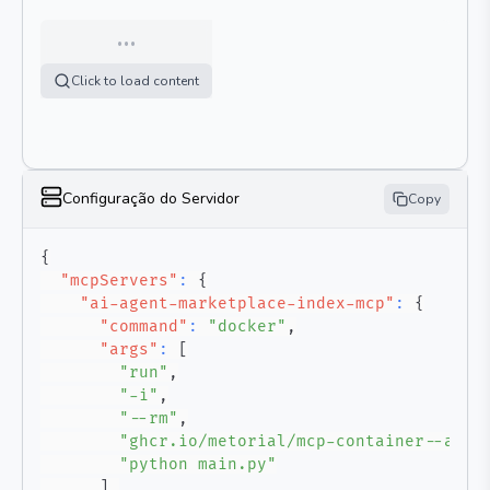
…
Click to load content
Configuração do Servidor
Copy
{
"mcpServers"
:
{
"ai-agent-marketplace-index-mcp"
:
{
"command"
:
"docker"
,
"args"
:
[
"run"
,
"-i"
,
"--rm"
,
"ghcr.io/metorial/mcp-container--ai-a
"python main.py"
]
,