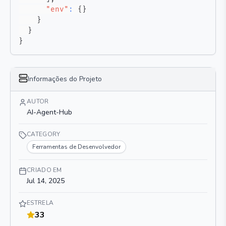
"env"
:
{
}
}
}
}
Informações do Projeto
AUTOR
AI-Agent-Hub
CATEGORY
Ferramentas de Desenvolvedor
CRIADO EM
Jul 14, 2025
ESTRELA
33