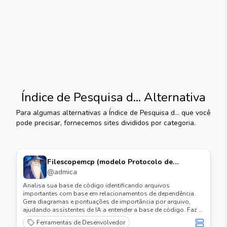
Índice de Pesquisa d...
Alternativa
Para algumas alternativas a
Índice de Pesquisa d...
que você
pode precisar, fornecemos sites divididos por categoria.
Filescopemcp (modelo Protocolo de
Contexto) Servidor
@
admica
Analisa sua base de código identificando arquivos
importantes com base em relacionamentos de dependência.
Gera diagramas e pontuações de importância por arquivo,
ajudando assistentes de IA a entender a base de código. Faz a
análise automática de linguagens de programação populares
Ferramentas de Desenvolvedor
como Python, C, C++, Rust, Zig, Lua.