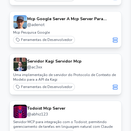
Mcp Google Server A Mcp Server Para
Pesquisa Personalizada do Google e Leitura
@
adenot
de Páginas da Web
Mcp Pesquisa Google
Ferramentas de Desenvolvedor
Servidor Kagi Servidor Mcp
@
ac3xx
Uma implementação de servidor do Protocolo de Contexto de
Modelo para a API da Kagi
Ferramentas de Desenvolvedor
Todoist Mcp Server
@
abhiz123
Servidor MCP para integração com o Todoist, permitindo
gerenciamento de tarefas em linguagem natural com Claude