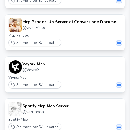
Strumenti per Sviluppatori
Mcp Pandoc: Un Server di Conversione Documenti
Mcp
@
vivekVells
Mcp Pandoc
Strumenti per Sviluppatori
Veyrax Mcp
@
VeyraX
Veyrax Mcp
Strumenti per Sviluppatori
Spotify Mcp Mcp Server
@
varunneal
Spotify Mcp
Strumenti per Sviluppatori