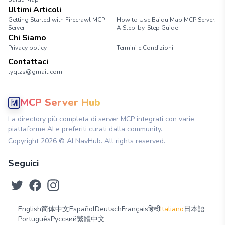
Ultimi Articoli
Getting Started with Firecrawl MCP
How to Use Baidu Map MCP Server:
Server
A Step-by-Step Guide
Chi Siamo
Privacy policy
Termini e Condizioni
Contattaci
lyqtzs@gmail.com
MCP Server Hub
La directory più completa di server MCP integrati con varie
piattaforme AI e preferiti curati dalla community.
Copyright
2026
© AI NavHub. All rights reserved.
Seguici
English
简体中文
Español
Deutsch
Français
हिन्दी
Italiano
日本語
Português
Русский
繁體中文