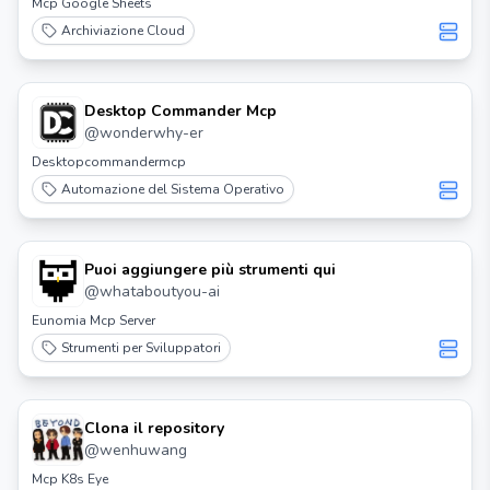
Mcp Google Sheets
Archiviazione Cloud
Desktop Commander Mcp
@
wonderwhy-er
Desktopcommandermcp
Automazione del Sistema Operativo
Puoi aggiungere più strumenti qui
@
whataboutyou-ai
Eunomia Mcp Server
Strumenti per Sviluppatori
Clona il repository
@
wenhuwang
Mcp K8s Eye