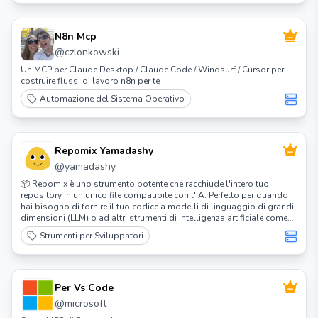
N8n Mcp
@
czlonkowski
Un MCP per Claude Desktop / Claude Code / Windsurf / Cursor per
costruire flussi di lavoro n8n per te
Automazione del Sistema Operativo
Repomix Yamadashy
@
yamadashy
📦 Repomix è uno strumento potente che racchiude l'intero tuo
repository in un unico file compatibile con l'IA. Perfetto per quando
hai bisogno di fornire il tuo codice a modelli di linguaggio di grandi
dimensioni (LLM) o ad altri strumenti di intelligenza artificiale come
Claude, ChatGPT, DeepSeek, Perplexity, Gemini, Gemma, Llama, Grok
Strumenti per Sviluppatori
e altri.
Per Vs Code
@
microsoft