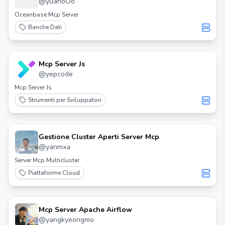
@
yuanoOo
Oceanbase Mcp Server
Banche Dati
Mcp Server Js
@
yepcode
Mcp Server Js
Strumenti per Sviluppatori
Gestione Cluster Aperti Server Mcp
@
yanmxa
Server Mcp Multicluster
Piattaforme Cloud
Mcp Server Apache Airflow
@
yangkyeongmo