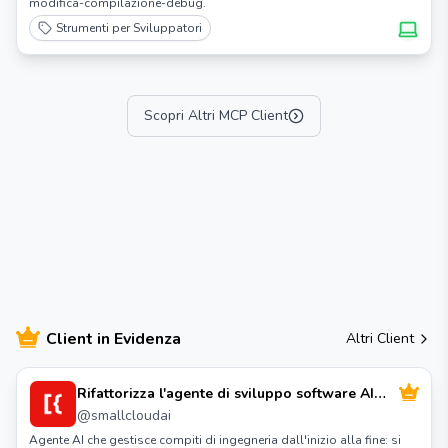
modifica-compilazione-debug.
Strumenti per Sviluppatori
Scopri Altri MCP Client
Client in Evidenza
Altri Client
Rifattorizza l'agente di sviluppo software AI
open source
@
smallcloudai
Agente AI che gestisce compiti di ingegneria dall'inizio alla fine: si