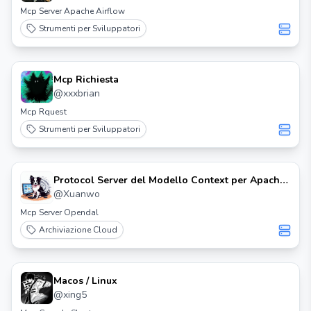
Mcp Server Apache Airflow
Strumenti per Sviluppatori
Mcp Richiesta
@
xxxbrian
Mcp Rquest
Strumenti per Sviluppatori
Protocol Server del Modello Context per Apache
Opendal™
@
Xuanwo
Mcp Server Opendal
Archiviazione Cloud
Macos / Linux
@
xing5