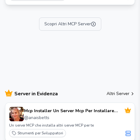
Scopri Altri MCP Server
Server in Evidenza
Altri Server
Mcp Installer Un Server Mcp Per Installare
Server Mcp
@
anaisbetts
Un server MCP che installa altri server MCP per te
Strumenti per Sviluppatori