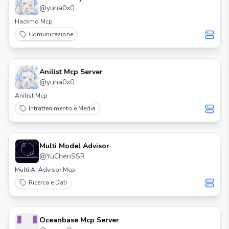
@
yuna0x0
Hackmd Mcp
Comunicazione
Anilist Mcp Server
@
yuna0x0
Anilist Mcp
Intrattenimento e Media
Multi Model Advisor
@
YuChenSSR
Multi Ai Advisor Mcp
Ricerca e Dati
Oceanbase Mcp Server