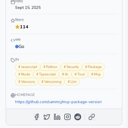
निर्मित
Sept 15, 2025
सितारा
114
भाषा
Go
टैग
#
Javascript
#
Python
#
Security
#
Package
#
Node
#
Typescript
#
Ai
#
Tool
#
Mcp
#
Versions
#
Versioning
#
Llm
HOMEPAGE
https://github.com/sammcj/mcp-package-version