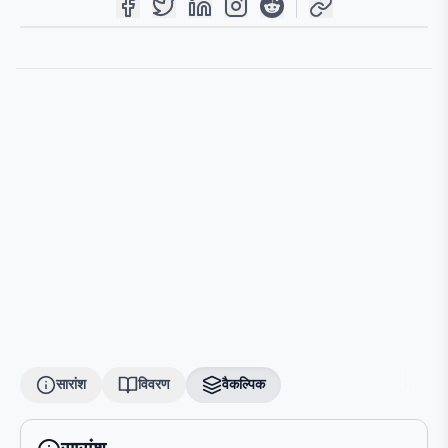
सारांश
विवरण
वैकल्पिक