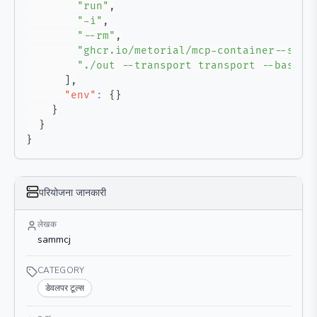
"run"
,
"-i"
,
"--rm"
,
"ghcr.io/metorial/mcp-container--samm
"./out --transport transport --base-u
]
,
"env"
:
{
}
}
}
}
परियोजना जानकारी
लेखक
sammcj
CATEGORY
डेवलपर टूल्स