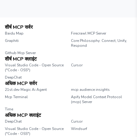
शीर्ष MCP सर्वर
Baidu Map
Firecrawl MCP Server
Graphiti
Core Philosophy: Connect, Unify,
Respond
Github Mcp Server
शीर्ष MCP क्लाइंट
Visual Studio Code - Open Source
Cursor
("Code - OSS")
DeepChat
अधिक MCP सर्वर
21st.dev Magic Ai Agent
mcp audience insights
Mcp Terminal
Apify Model Context Protocol
(mcp) Server
Time
अधिक MCP क्लाइंट
DeepChat
Cursor
Visual Studio Code - Open Source
Windsurf
("Code - OSS")