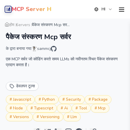
MCP Server Hub
HI
men
सारांश
विवरण
वैकल्पिक
होम
Servers
पैकेज संस्करण Mcp सर...
पैकेज संस्करण Mcp सर्वर
के द्वारा बनाया गया
sammcj
एक MCP सर्वर जो कोडिंग करते समय LLMs को नवीनतम स्थिर पैकेज संस्करण
प्रदान करता है।
डेवलपर टूल्स
#
Javascript
#
Python
#
Security
#
Package
#
Node
#
Typescript
#
Ai
#
Tool
#
Mcp
#
Versions
#
Versioning
#
Llm