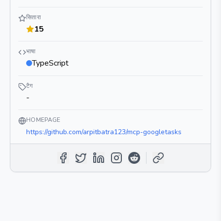
सितारा
15
भाषा
TypeScript
टैग
-
HOMEPAGE
https://github.com/arpitbatra123/mcp-googletasks