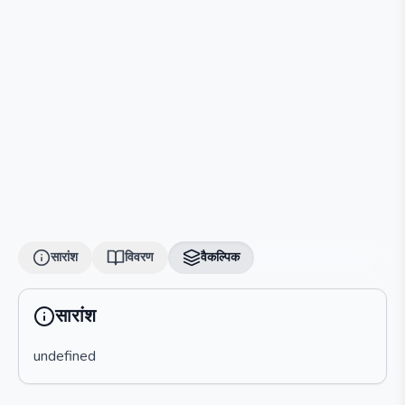
सारांश
विवरण
वैकल्पिक
सारांश
undefined