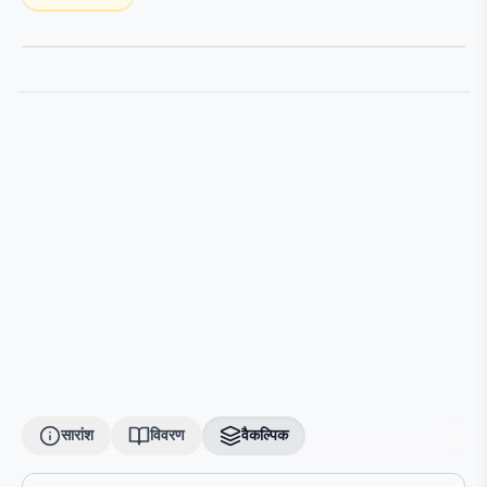
सारांश
विवरण
वैकल्पिक