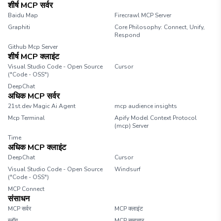
शीर्ष MCP सर्वर
Baidu Map
Firecrawl MCP Server
Graphiti
Core Philosophy: Connect, Unify,
Respond
Github Mcp Server
शीर्ष MCP क्लाइंट
Visual Studio Code - Open Source
Cursor
("Code - OSS")
DeepChat
अधिक MCP सर्वर
21st.dev Magic Ai Agent
mcp audience insights
Mcp Terminal
Apify Model Context Protocol
(mcp) Server
Time
अधिक MCP क्लाइंट
DeepChat
Cursor
Visual Studio Code - Open Source
Windsurf
("Code - OSS")
MCP Connect
संसाधन
MCP सर्वर
MCP क्लाइंट
ब्लॉग
MCP समाचार