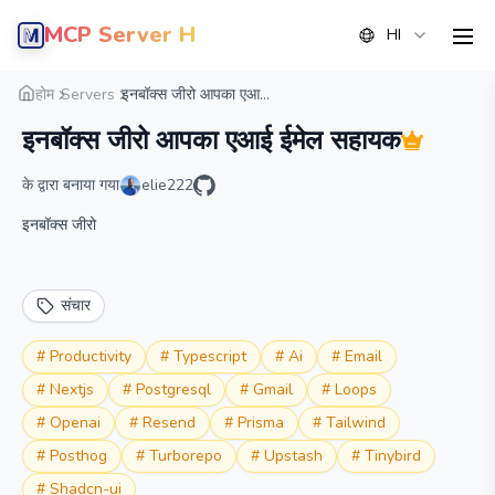
MCP Server Hub
HI
men
सारांश
विवरण
वैकल्पिक
होम
Servers
इनबॉक्स जीरो आपका एआ...
इनबॉक्स जीरो आपका एआई ईमेल सहायक
के द्वारा बनाया गया
elie222
इनबॉक्स जीरो
संचार
#
Productivity
#
Typescript
#
Ai
#
Email
#
Nextjs
#
Postgresql
#
Gmail
#
Loops
#
Openai
#
Resend
#
Prisma
#
Tailwind
#
Posthog
#
Turborepo
#
Upstash
#
Tinybird
#
Shadcn-ui