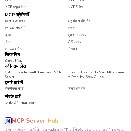
MCP ट्यूटोरियल
MCP रैंकिंग
MCP श्रेणियाँ
डेवेलपर उपकरण
अनुसंधान और डेटा
क्लाउड प्लेटफ़ॉर्म
संचार
सुरक्षा
ब्राउज़र स्वचालन
वित्त
OS स्वचालन
क्लाउड स्टोरेज
निगरानी
सिफ़ारिश
Baidu Map
नवीनतम लेख
Getting Started with Firecrawl MCP
How to Use Baidu Map MCP Server:
Server
A Step-by-Step Guide
हमारे बारे में
गोपनीयता नीति
नियम और शर्तें
संपर्क करें
lyqtzs@gmail.com
MCP Server Hub
विभिन्न एआई प्लेटफ़ॉर्म के साथ एकीकृत MCP सर्वरों और समुदाय द्वारा चयनित पसंदीदा