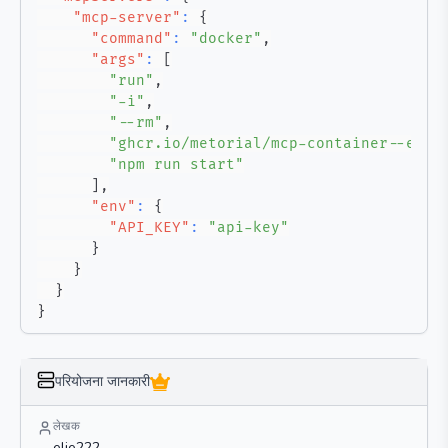
"mcp-server"
:
{
"command"
:
"docker"
,
"args"
:
[
"run"
,
"-i"
,
"--rm"
,
"ghcr.io/metorial/mcp-container--elie
"npm run start"
]
,
"env"
:
{
"API_KEY"
:
"api-key"
}
}
}
}
परियोजना जानकारी
लेखक
elie222