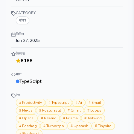
CATEGORY
संचार
निर्मित
Jun 27, 2025
सितारा
8188
भाषा
TypeScript
टैग
#
Productivity
#
Typescript
#
Ai
#
Email
#
Nextjs
#
Postgresql
#
Gmail
#
Loops
#
Openai
#
Resend
#
Prisma
#
Tailwind
#
Posthog
#
Turborepo
#
Upstash
#
Tinybird
#
Shadcn-ui