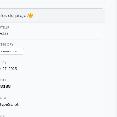
nfos du projet
UTEUR
ie222
ATEGORY
Communication
ÉÉ LE
n 27, 2025
OILE
8188
ANGUE
TypeScript
AGS