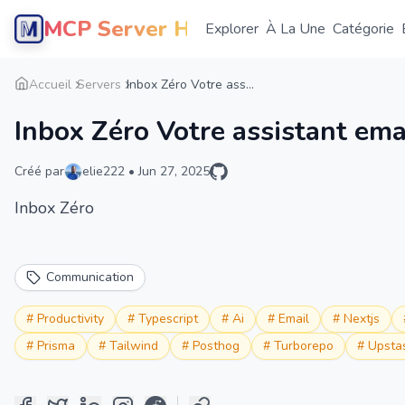
MCP Server Hub
Explorer
À La Une
Catégorie
Accueil
Servers
Inbox Zéro Votre ass...
Inbox Zéro Votre assistant ema
Créé par
elie222
•
Jun 27, 2025
Inbox Zéro
Communication
#
Productivity
#
Typescript
#
Ai
#
Email
#
Nextjs
#
Prisma
#
Tailwind
#
Posthog
#
Turborepo
#
Upsta