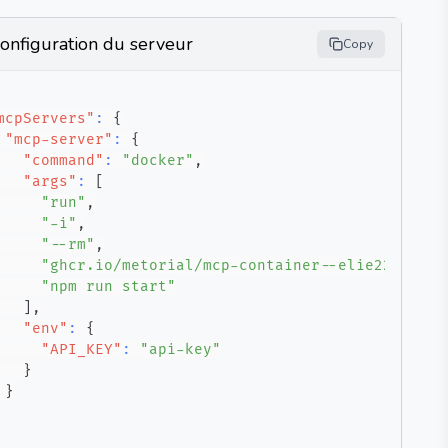
onfiguration du serveur
Copy
mcpServers"
:
{
"mcp-server"
:
{
"command"
:
"docker"
,
"args"
:
[
"run"
,
"-i"
,
"--rm"
,
"ghcr.io/metorial/mcp-container--elie222--inb
"npm run start"
]
,
"env"
:
{
"API_KEY"
:
"api-key"
}
}