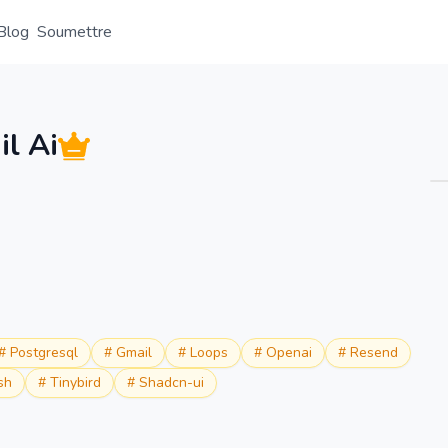
Blog
Soumettre
Aperçu
Détail
Alternative
il Ai
#
Postgresql
#
Gmail
#
Loops
#
Openai
#
Resend
sh
#
Tinybird
#
Shadcn-ui