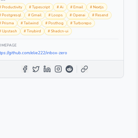
#
Productivity
#
Typescript
#
Ai
#
Email
#
Nextjs
#
Postgresql
#
Gmail
#
Loops
#
Openai
#
Resend
#
Prisma
#
Tailwind
#
Posthog
#
Turborepo
#
Upstash
#
Tinybird
#
Shadcn-ui
OMEPAGE
tps://github.com/elie222/inbox-zero