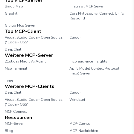
Top MCP-Server
Baidu Map
Firecrawl MCP Server
Graphiti
Core Philosophy: Connect, Unify,
Respond
Github Mcp Server
Top MCP-Client
Visual Studio Code - Open Source
Cursor
("Code - OSS")
DeepChat
Weitere MCP-Server
21st.dev Magic Ai Agent
mcp audience insights
Mcp Terminal
Apify Model Context Protocol
(mcp) Server
Time
Weitere MCP-Clients
DeepChat
Cursor
Visual Studio Code - Open Source
Windsurf
("Code - OSS")
MCP Connect
Ressourcen
MCP-Server
MCP-Clients
Blog
MCP-Nachrichten