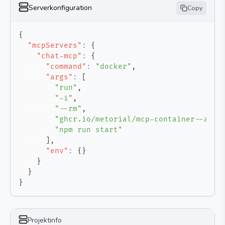
Serverkonfiguration
Copy
{
"mcpServers"
:
{
"chat-mcp"
:
{
"command"
:
"docker"
,
"args"
:
[
"run"
,
"-i"
,
"--rm"
,
"ghcr.io/metorial/mcp-container--ai-q
"npm run start"
]
,
"env"
:
{
}
}
}
}
Projektinfo