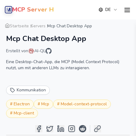
MCP Server Hub
DE
men
Übersicht
Detail
Alternative
Startseite
Servers
Mcp Chat Desktop App
Mcp Chat Desktop App
Erstellt von
AI-QL
Eine Desktop-Chat-App, die MCP (Model Context Protocol)
nutzt, um mit anderen LLMs zu interagieren.
Kommunikation
#
Electron
#
Mcp
#
Model-context-protocol
#
Mcp-client