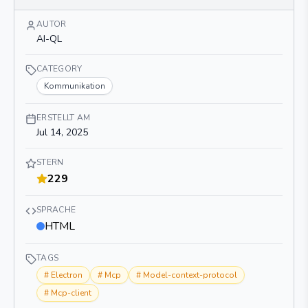
AUTOR
AI-QL
CATEGORY
Kommunikation
ERSTELLT AM
Jul 14, 2025
STERN
229
SPRACHE
HTML
TAGS
#
Electron
#
Mcp
#
Model-context-protocol
#
Mcp-client