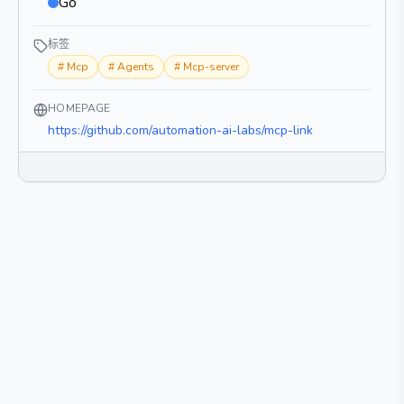
Go
标签
#
Mcp
#
Agents
#
Mcp-server
HOMEPAGE
https://github.com/automation-ai-labs/mcp-link