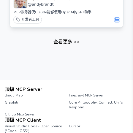
@
andybrandt
MCP服务器使Claude能够使用OpenAI的GPT助手
开发者工具
查看更多
>>
顶级 MCP Server
Baidu Map
Firecrawl MCP Server
Graphiti
Core Philosophy: Connect, Unify,
Respond
Github Mcp Server
顶级 MCP Client
Visual Studio Code - Open Source
Cursor
("Code - OSS")