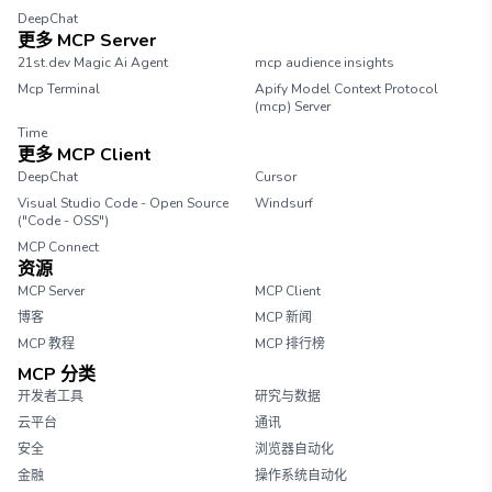
DeepChat
更多 MCP Server
21st.dev Magic Ai Agent
mcp audience insights
Mcp Terminal
Apify Model Context Protocol
(mcp) Server
Time
更多 MCP Client
DeepChat
Cursor
Visual Studio Code - Open Source
Windsurf
("Code - OSS")
MCP Connect
资源
MCP Server
MCP Client
博客
MCP 新闻
MCP 教程
MCP 排行榜
MCP 分类
开发者工具
研究与数据
云平台
通讯
安全
浏览器自动化
金融
操作系统自动化