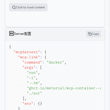
Click to load content
Server配置
Copy
{
"mcpServers"
:
{
"mcp-link"
:
{
"command"
:
"docker"
,
"args"
:
[
"run"
,
"-i"
,
"--rm"
,
"ghcr.io/metorial/mcp-container--auto
"./out"
]
,
"env"
:
{
}
}