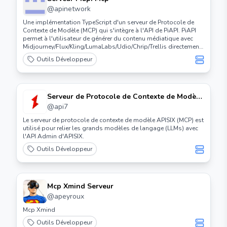
@
apinetwork
Une implémentation TypeScript d'un serveur de Protocole de
Contexte de Modèle (MCP) qui s'intègre à l'API de PiAPI. PiAPI
permet à l'utilisateur de générer du contenu médiatique avec
Midjourney/Flux/Kling/LumaLabs/Udio/Chrip/Trellis directement
depuis Claude ou toute autre application compatible avec MCP.
Outils Développeur
Serveur de Protocole de Contexte de Modèle
Apisix (mcp)
@
api7
Le serveur de protocole de contexte de modèle APISIX (MCP) est
utilisé pour relier les grands modèles de langage (LLMs) avec
l'API Admin d'APISIX.
Outils Développeur
Mcp Xmind Serveur
@
apeyroux
Mcp Xmind
Outils Développeur