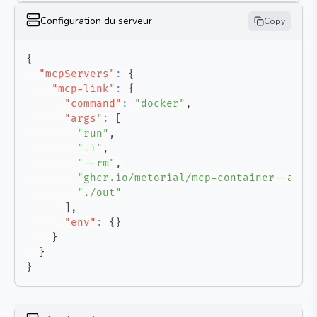
Configuration du serveur
Copy
{
"mcpServers"
:
{
"mcp-link"
:
{
"command"
:
"docker"
,
"args"
:
[
"run"
,
"-i"
,
"--rm"
,
"ghcr.io/metorial/mcp-container--auto
"./out"
]
,
"env"
:
{
}
}
}
}