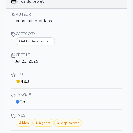
Infos du projet
AUTEUR
automation-ai-labs
CATEGORY
Outils Développeur
CRÉÉ LE
Jul 23, 2025
ÉTOILE
493
LANGUE
Go
TAGS
#
Mcp
#
Agents
#
Mcp-server