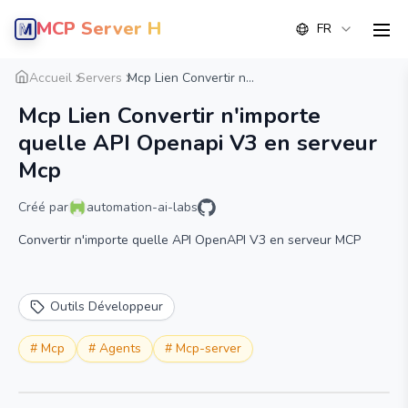
MCP Server Hub
FR
men
Aperçu
Détail
Alternative
Accueil
Servers
Mcp Lien Convertir n...
Mcp Lien Convertir n'importe
quelle API Openapi V3 en serveur
Mcp
Créé par
automation-ai-labs
Convertir n'importe quelle API OpenAPI V3 en serveur MCP
Outils Développeur
#
Mcp
#
Agents
#
Mcp-server