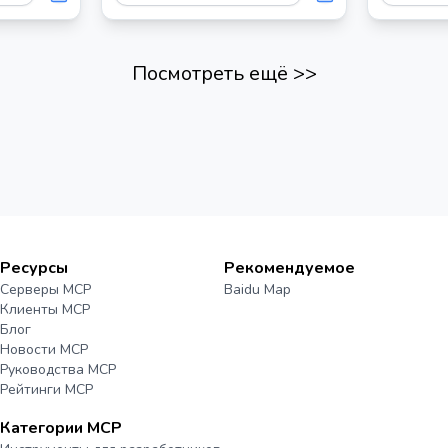
Claude и 
совместим
взаимоде
учетной з
Посмотреть ещё
>>
Insights.
Ресурсы
Рекомендуемое
Серверы MCP
Baidu Map
Клиенты MCP
Блог
Новости MCP
Руководства MCP
Рейтинги MCP
Категории MCP