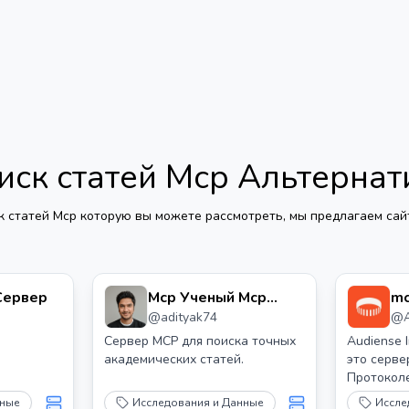
иск статей Mcp
Альтернат
к статей Mcp
которую вы можете рассмотреть, мы предлагаем сайт
 Сервер
Mcp Ученый Mcp
mc
@
adityak74
@
Сервер
Сервер MCP для поиска точных
Audiense 
академических статей.
это серве
Протокол
(MCP), ко
нные
Исследования и Данные
Иссле