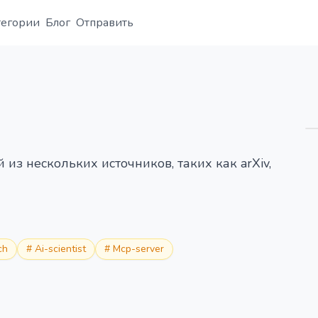
тегории
Блог
Отправить
Обзор
Деталь
Альтернатива
из нескольких источников, таких как arXiv,
ch
#
Ai-scientist
#
Mcp-server