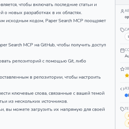
ляется, чтобы включать последние статьи и
А
 о новых разработках в их областях.
o
ым исходным кодом, Paper Search MCP поощряет
C
er Search MCP на GitHub, чтобы получить доступ
С
Au
вать репозиторий с помощью Git, либо
З
доставленным в репозитории, чтобы настроить
Я
вести ключевые слова, связанные с вашей темой
тьи из нескольких источников.
ьи, вы можете загрузить их напрямую для своей
Т