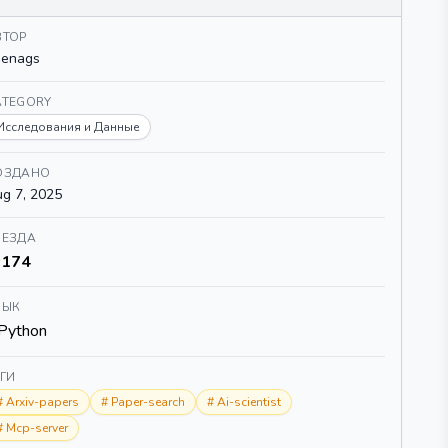
ВТОР
penags
ATEGORY
Исследования и Данные
ОЗДАНО
g 7, 2025
ВЕЗДА
174
ЗЫК
Python
ЕГИ
#
Arxiv-papers
#
Paper-search
#
Ai-scientist
#
Mcp-server