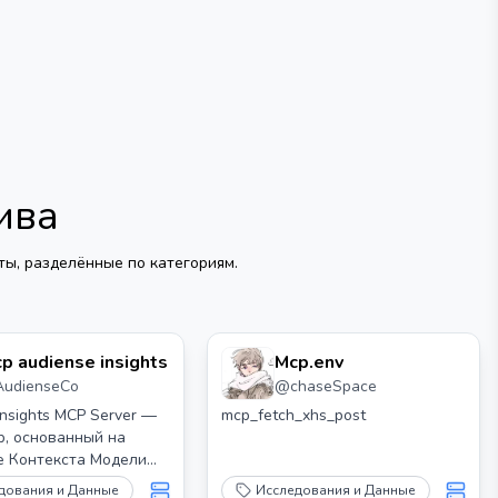
ива
ы, разделённые по категориям.
p audiense insights
Mcp.env
AudienseCo
@
chaseSpace
Insights MCP Server —
mcp_fetch_xhs_post
р, основанный на
е Контекста Модели
торый позволяет
дования и Данные
Исследования и Данные