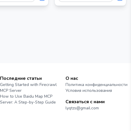
другим клиентам,
ым с MCP,
йствовать с вашей
аписью Audiense
Последние статьи
О нас
Getting Started with Firecrawl
Политика конфиденциальности
MCP Server
Условия использования
How to Use Baidu Map MCP
Связаться с нами
Server: A Step-by-Step Guide
lyqtzs@gmail.com