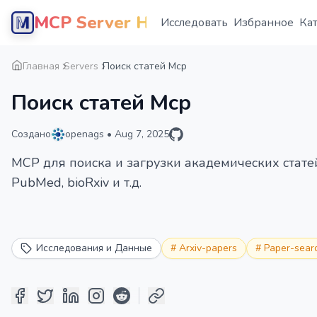
MCP Server Hub
Исследовать
Избранное
Ка
Главная
Servers
Поиск статей Mcp
Поиск статей Mcp
Создано
openags
•
Aug 7, 2025
MCP для поиска и загрузки академических статей 
PubMed, bioRxiv и т.д.
Исследования и Данные
#
Arxiv-papers
#
Paper-sear