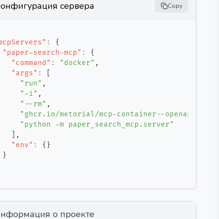
онфигурация сервера
Copy
mcpServers"
:
{
"paper-search-mcp"
:
{
"command"
:
"docker"
,
"args"
:
[
"run"
,
"-i"
,
"--rm"
,
"ghcr.io/metorial/mcp-container--openags--pap
"python -m paper_search_mcp.server"
]
,
"env"
:
{
}
}
нформация о проекте