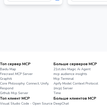
Топ сервер MCP
Больше серверов MCP
Baidu Map
21st.dev Magic Ai Agent
Firecrawl MCP Server
mcp audience insights
Graphiti
Mcp Terminal
Core Philosophy: Connect, Unify,
Apify Model Context Protocol
Respond
(mcp) Server
Github Mcp Server
Time
Топ клиент MCP
Больше клиентов MCP
Visual Studio Code - Open Source
DeepChat