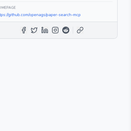
OMEPAGE
tps://github.com/openags/paper-search-mcp