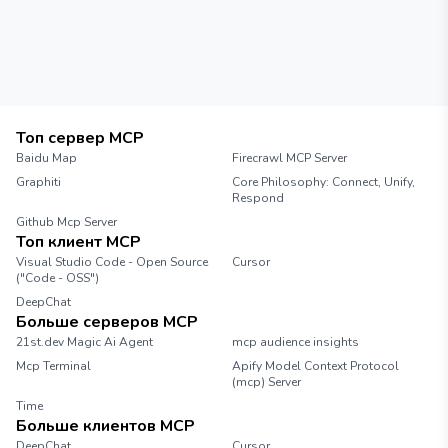
Топ сервер MCP
Baidu Map
Firecrawl MCP Server
Graphiti
Core Philosophy: Connect, Unify,
Respond
Github Mcp Server
Топ клиент MCP
Visual Studio Code - Open Source
Cursor
("Code - OSS")
DeepChat
Больше серверов MCP
21st.dev Magic Ai Agent
mcp audience insights
Mcp Terminal
Apify Model Context Protocol
(mcp) Server
Time
Больше клиентов MCP
DeepChat
Cursor