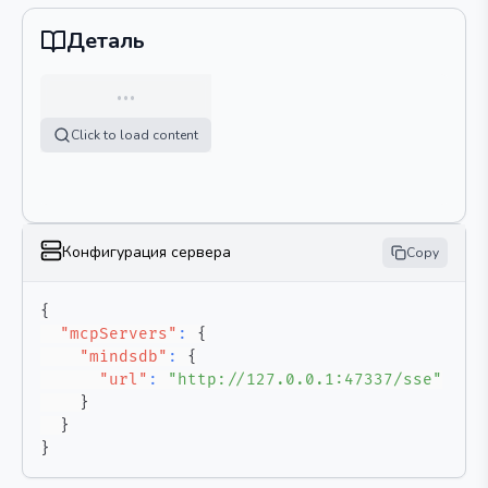
Деталь
…
Click to load content
Конфигурация сервера
Copy
{
"mcpServers"
:
{
"mindsdb"
:
{
"url"
:
"http://127.0.0.1:47337/sse"
}
}
}