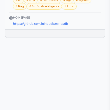
#
Ai
#
Mcp
#
Databases
#
Agi
#
Agents
#
Rag
#
Artificial-inteligence
#
Llms
HOMEPAGE
https://github.com/mindsdb/mindsdb