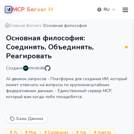
MCP Server Hub
RU
men
Обзор
Деталь
Альтернатива
Главная
Servers
Основная философия
Основная философия:
Соединять, Объединять,
Реагировать
Создано
mindsdb
AI-движок запросов - Платформа для создания ИИ, который
может отвечать на вопросы по крупномасштабным
федеративным данным. - Единственный сервер MCP,
который вам когда-либо понадобится.
Базы Данных
#
Ai
#
Mcp
#
Databases
#
Agi
#
Agents