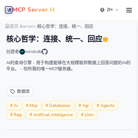
MCP Server Hub
ZH
men
概览
详情
替代方案
首页
Servers
核心哲学：连接、统一、回应
核心哲学：连接、统一、回应
创建者
mindsdb
AI的查询引擎 - 用于构建能够在大规模联邦数据上回答问题的AI的
平台。 - 你所需的唯一MCP服务器。
数据库
#
Ai
#
Mcp
#
Databases
#
Agi
#
Agents
#
Rag
#
Artificial-inteligence
#
Llms