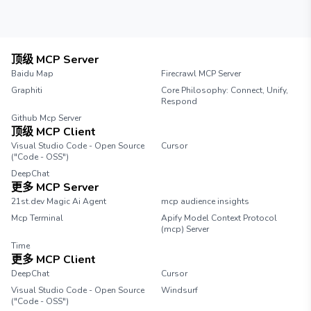
顶级 MCP Server
Baidu Map
Firecrawl MCP Server
Graphiti
Core Philosophy: Connect, Unify,
Respond
Github Mcp Server
顶级 MCP Client
Visual Studio Code - Open Source
Cursor
("Code - OSS")
DeepChat
更多 MCP Server
21st.dev Magic Ai Agent
mcp audience insights
Mcp Terminal
Apify Model Context Protocol
(mcp) Server
Time
更多 MCP Client
DeepChat
Cursor
Visual Studio Code - Open Source
Windsurf
("Code - OSS")