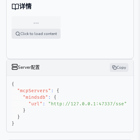
详情
…
Click to load content
Server配置
Copy
{
"mcpServers"
:
{
"mindsdb"
:
{
"url"
:
"http://127.0.0.1:47337/sse"
}
}
}