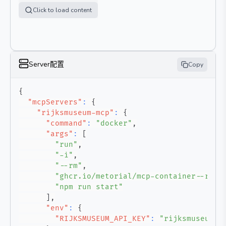
Click to load content
Server配置
Copy
{
"mcpServers"
:
{
"rijksmuseum-mcp"
:
{
"command"
:
"docker"
,
"args"
:
[
"run"
,
"-i"
,
"--rm"
,
"ghcr.io/metorial/mcp-container--r-hu
"npm run start"
]
,
"env"
:
{
"RIJKSMUSEUM_API_KEY"
:
"rijksmuseum-a