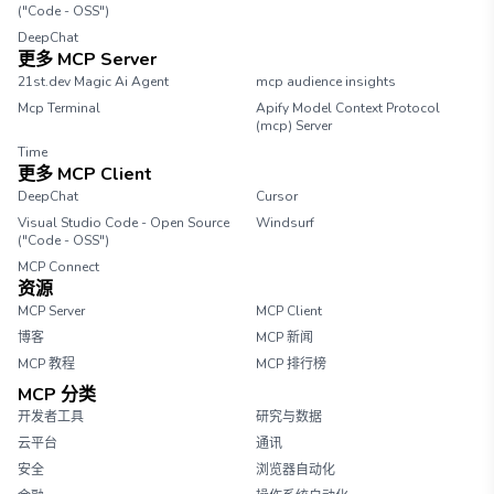
("Code - OSS")
DeepChat
更多 MCP Server
21st.dev Magic Ai Agent
mcp audience insights
Mcp Terminal
Apify Model Context Protocol
(mcp) Server
Time
更多 MCP Client
DeepChat
Cursor
Visual Studio Code - Open Source
Windsurf
("Code - OSS")
MCP Connect
资源
MCP Server
MCP Client
博客
MCP 新闻
MCP 教程
MCP 排行榜
MCP 分类
开发者工具
研究与数据
云平台
通讯
安全
浏览器自动化