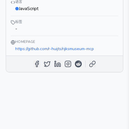
语言
JavaScript
标签
-
HOMEPAGE
https://github.com/r-huijts/rijksmuseum-mcp