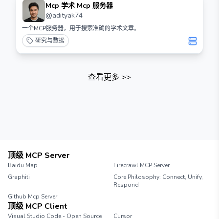
Mcp 学术 Mcp 服务器
@
adityak74
一个MCP服务器，用于搜索准确的学术文章。
研究与数据
查看更多
>>
顶级 MCP Server
Baidu Map
Firecrawl MCP Server
Graphiti
Core Philosophy: Connect, Unify,
Respond
Github Mcp Server
顶级 MCP Client
Visual Studio Code - Open Source
Cursor