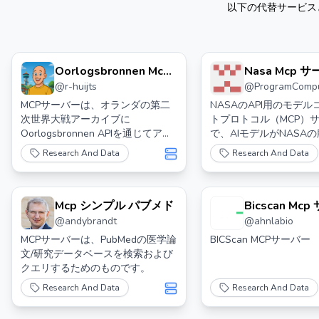
以下の代替サービス
Oorlogsbronnen Mcp
Nasa Mcp 
@
r-huijts
@
ProgramComp
Server 戦争の情報源
Mcp サーバー
MCPサーバーは、オランダの第二
NASAのAPI用のモデ
次世界大戦アーカイブに
トプロトコル（MCP）
Oorlogsbronnen APIを通じてアク
で、AIモデルがNASA
セスするためのものです。1940年
タソースと対話するた
Research And Data
Research And Data
から1945年のオランダの歴史的記
されたインターフェー
録、写真、文書への構造化された
ます。
アクセスを提供します。
Mcp シンプル パブメド
Bicscan Mc
@
andybrandt
@
ahnlabio
MCPサーバーは、PubMedの医学論
BICScan MCPサーバー
文/研究データベースを検索および
クエリするためのものです。
Research And Data
Research And Data