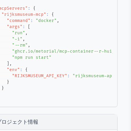
mcpServers"
:
{
"rijksmuseum-mcp"
:
{
"command"
:
"docker"
,
"args"
:
[
"run"
,
"-i"
,
"--rm"
,
"ghcr.io/metorial/mcp-container--r-huijts--ri
"npm run start"
]
,
"env"
:
{
"RIJKSMUSEUM_API_KEY"
:
"rijksmuseum-api-key"
}
}
プロジェクト情報