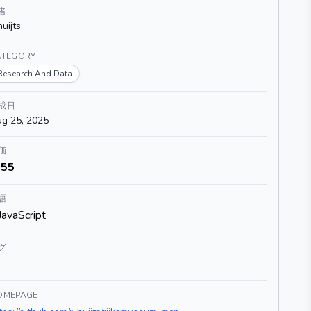
者
huijts
ATEGORY
Research And Data
成日
g 25, 2025
価
55
語
JavaScript
グ
OMEPAGE