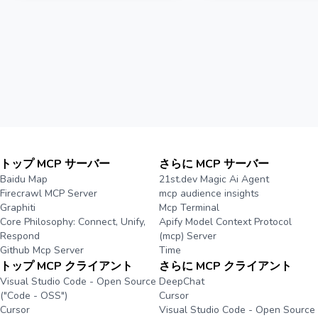
トップ MCP サーバー
さらに MCP サーバー
Baidu Map
21st.dev Magic Ai Agent
Firecrawl MCP Server
mcp audience insights
Graphiti
Mcp Terminal
Core Philosophy: Connect, Unify,
Apify Model Context Protocol
Respond
(mcp) Server
Github Mcp Server
Time
トップ MCP クライアント
さらに MCP クライアント
Visual Studio Code - Open Source
DeepChat
("Code - OSS")
Cursor
Cursor
Visual Studio Code - Open Source