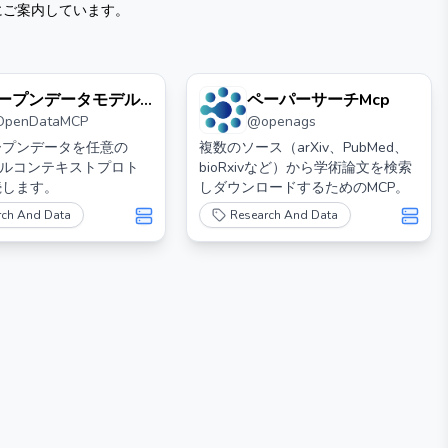
にご案内しています。
ープンデータモデル
ペーパーサーチMcp
OpenDataMCP
@
openags
ンテキストプロトコ
ープンデータを任意の
複数のソース（arXiv、PubMed、
デルコンテキストプロト
bioRxivなど）から学術論文を検索
続します。
しダウンロードするためのMCP。
rch And Data
Research And Data