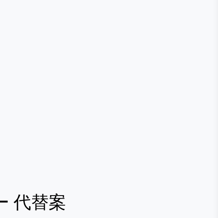
ー
代替案