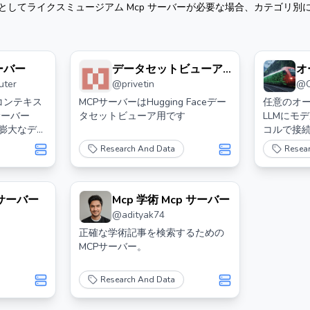
として
ライクスミュージアム Mcp サーバー
が必要な場合、カテゴリ別
サーバー
データセットビューア
オ
uter
@
privetin
@
Mcp サーバー
コ
ル
ルコンテキス
MCPサーバーはHugging Faceデー
任意のオ
サーバー
タセットビューア用です
LLMにモ
の膨大なデー
コルで接
めの標準化
Research And Data
Resea
スを提供し
p サーバー
Mcp 学術 Mcp サーバー
@
adityak74
正確な学術記事を検索するための
MCPサーバー。
Research And Data