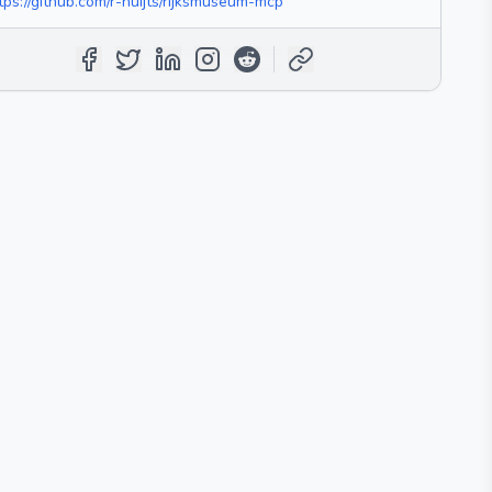
tps://github.com/r-huijts/rijksmuseum-mcp