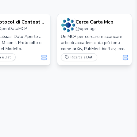
otocol di Contesto
Cerca Carta Mcp
OpenDataMCP
@
openags
l Modello di Dati
erti
alsiasi Dato Aperto a
Un MCP per cercare e scaricare
LM con il Protocollo di
articoli accademici da più fonti
el Modello.
come arXiv, PubMed, bioRxiv, ecc.
a e Dati
Ricerca e Dati