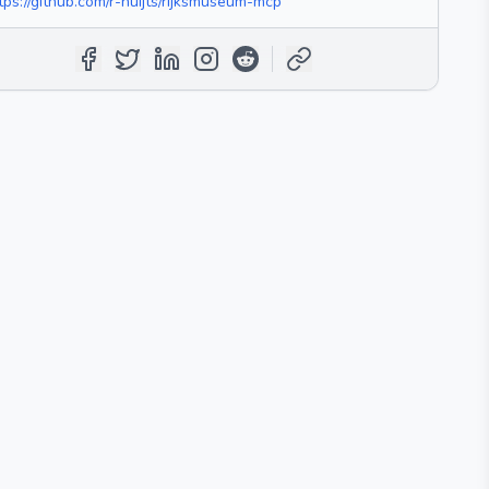
tps://github.com/r-huijts/rijksmuseum-mcp