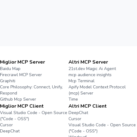
Miglior MCP Server
Altri MCP Server
Baidu Map
21st.dev Magic Ai Agent
Firecrawl MCP Server
mcp audience insights
Graphiti
Mcp Terminal
Core Philosophy: Connect, Unify,
Apify Model Context Protocol
Respond
(mcp) Server
Github Mcp Server
Time
Miglior MCP Client
Altri MCP Client
Visual Studio Code - Open Source
DeepChat
("Code - OSS")
Cursor
Cursor
Visual Studio Code - Open Source
DeepChat
("Code - OSS")