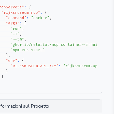
mcpServers"
:
{
"rijksmuseum-mcp"
:
{
"command"
:
"docker"
,
"args"
:
[
"run"
,
"-i"
,
"--rm"
,
"ghcr.io/metorial/mcp-container--r-huijts--ri
"npm run start"
]
,
"env"
:
{
"RIJKSMUSEUM_API_KEY"
:
"rijksmuseum-api-key"
}
}
nformazioni sul Progetto