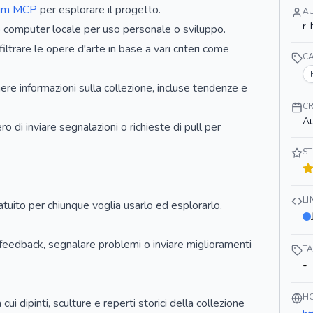
eum MCP
per esplorare il progetto.
A
r-
uo computer locale per uso personale o sviluppo.
filtrare le opere d'arte in base a vari criteri come
C
nere informazioni sulla collezione, incluse tendenze e
CR
Au
ro di inviare segnalazioni o richieste di pull per
ST
L
tuito per chiunque voglia usarlo ed esplorarlo.
 feedback, segnalare problemi o inviare miglioramenti
T
-
H
ui dipinti, sculture e reperti storici della collezione