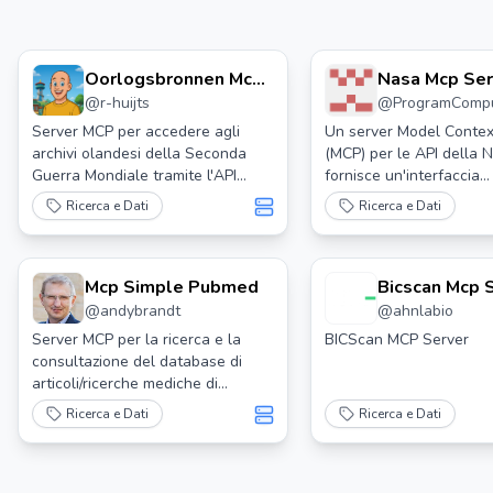
Oorlogsbronnen Mcp
Nasa Mcp Ser
@
r-huijts
@
ProgramComp
Server
Server MCP per accedere agli
Un server Model Contex
archivi olandesi della Seconda
(MCP) per le API della 
Guerra Mondiale tramite l'API
fornisce un'interfaccia
Oorlogsbronnen. Fornisce accesso
standardizzata per i mod
Ricerca e Dati
Ricerca e Dati
strutturato a registri storici,
intelligenza artificiale p
fotografie e documenti dal 1940
interagire con la vasta
al 1945 nei Paesi Bassi.
fonti di dati della NASA
Mcp Simple Pubmed
Bicscan Mcp 
@
andybrandt
@
ahnlabio
Server MCP per la ricerca e la
BICScan MCP Server
consultazione del database di
articoli/ricerche mediche di
PubMed
Ricerca e Dati
Ricerca e Dati