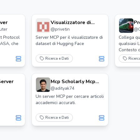
ver
Visualizzatore di
Pr
uter
@
privetin
@
Dataset Server Mcp
de
Ap
t Protocol
Server MCP per il visualizzatore di
Collega qu
NASA, che
dataset di Hugging Face
qualsiasi L
Contesto d
elli di
Ricerca e Dati
Ricerc
er
 gamma di
.
Server
Mcp Scholarly Mcp
@
adityak74
Server
Un server MCP per cercare articoli
accademici accurati.
Ricerca e Dati