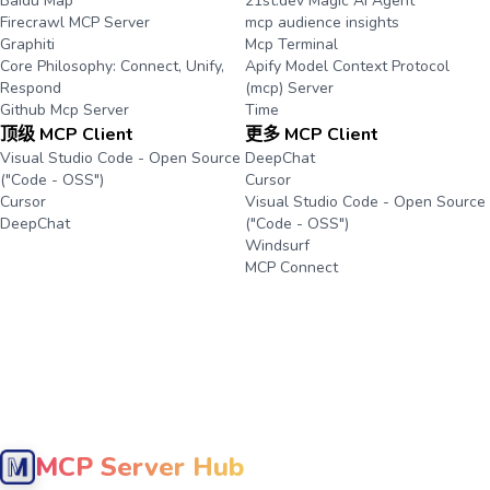
Baidu Map
21st.dev Magic Ai Agent
Firecrawl MCP Server
mcp audience insights
Graphiti
Mcp Terminal
Core Philosophy: Connect, Unify,
Apify Model Context Protocol
Respond
(mcp) Server
Github Mcp Server
Time
顶级 MCP Client
更多 MCP Client
Visual Studio Code - Open Source
DeepChat
("Code - OSS")
Cursor
Cursor
Visual Studio Code - Open Source
DeepChat
("Code - OSS")
Windsurf
MCP Connect
MCP Server Hub