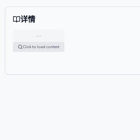
详情
…
Click to load content