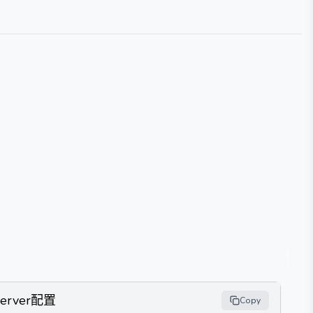
Server配置
Copy