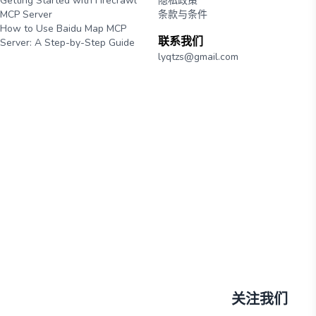
Getting Started with Firecrawl
隐私政策
MCP Server
条款与条件
How to Use Baidu Map MCP
联系我们
Server: A Step-by-Step Guide
lyqtzs@gmail.com
关注我们