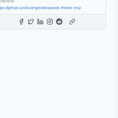
OMEPAGE
tps://github.com/ruixingshi/deepseek-thinker-mcp