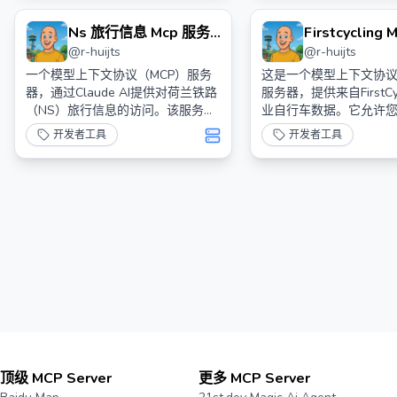
Ns 旅行信息 Mcp 服务
Firstcycling
@
r-huijts
@
r-huijts
器
器
一个模型上下文协议（MCP）服务
这是一个模型上下文协议
器，通过Claude AI提供对荷兰铁路
服务器，提供来自FirstCy
（NS）旅行信息的访问。该服务器
业自行车数据。它允许
使Claude能够使用官方荷兰NS API
专业自行车手、比赛结
开发者工具
开发者工具
获取实时火车旅行信息和干扰情
息。
况。
顶级 MCP Server
更多 MCP Server