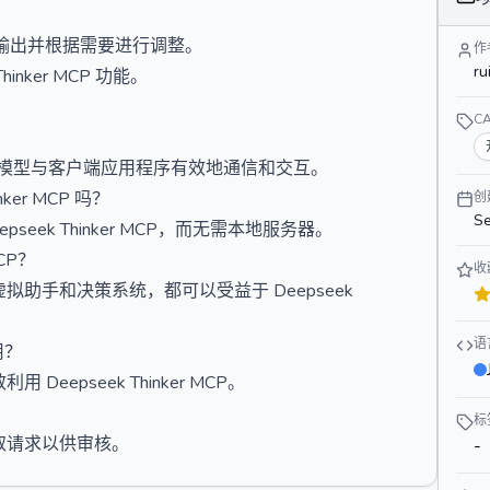
输出并根据需要进行调整。
作
ru
nker MCP 功能。
C
AI 模型与客户端应用程序有效地通信和交互。
er MCP 吗？
创
Se
epseek Thinker MCP，而无需本地服务器。
CP？
收
拟助手和决策系统，都可以受益于 Deepseek
语
用？
epseek Thinker MCP。
标
取请求以供审核。
-