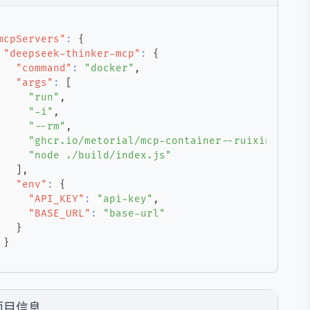
mcpServers"
:
{
"deepseek-thinker-mcp"
:
{
"command"
:
"docker"
,
"args"
:
[
"run"
,
"-i"
,
"--rm"
,
"ghcr.io/metorial/mcp-container--ruixingshi--
"node ./build/index.js"
]
,
"env"
:
{
"API_KEY"
:
"api-key"
,
"BASE_URL"
:
"base-url"
}
}
项目信息