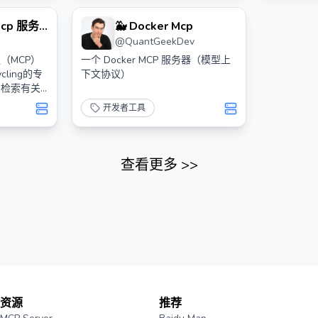
 Mcp 服务
🐳 Docker Mcp
@
QuantGeekDev
（MCP）
一个 Docker MCP 服务器（模型上
cling的专
下文协议）
您检索有关
果等的信
开发者工具
查看更多
>>
资源
推荐