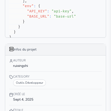
]
,
"env"
:
{
"API_KEY"
:
"api-key"
,
"BASE_URL"
:
"base-url"
}
}
}
}
Infos du projet
AUTEUR
ruixingshi
CATEGORY
Outils Développeur
CRÉÉ LE
Sept 4, 2025
ÉTOILE