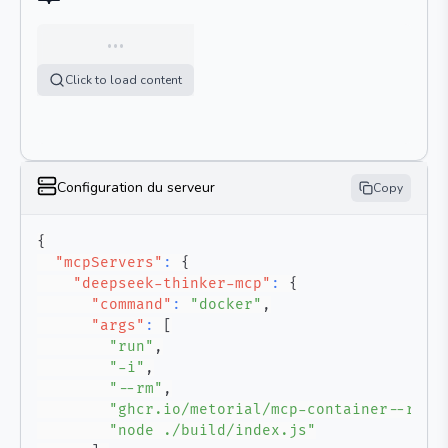
…
Click to load content
Configuration du serveur
Copy
{
"mcpServers"
:
{
"deepseek-thinker-mcp"
:
{
"command"
:
"docker"
,
"args"
:
[
"run"
,
"-i"
,
"--rm"
,
"ghcr.io/metorial/mcp-container--ruix
"node ./build/index.js"