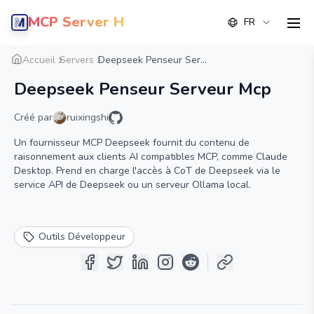
MCP Server Hub
FR
men
Aperçu
Détail
Alternative
Accueil
Servers
Deepseek Penseur Ser...
Deepseek Penseur Serveur Mcp
Créé par
ruixingshi
Un fournisseur MCP Deepseek fournit du contenu de
raisonnement aux clients AI compatibles MCP, comme Claude
Desktop. Prend en charge l'accès à CoT de Deepseek via le
service API de Deepseek ou un serveur Ollama local.
Outils Développeur