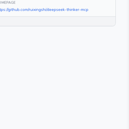
OMEPAGE
tps://github.com/ruixingshi/deepseek-thinker-mcp