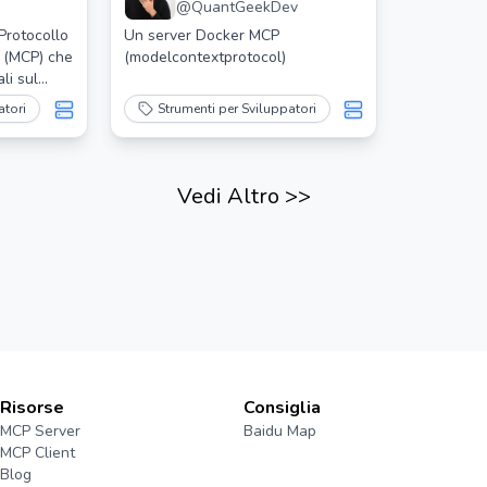
@
QuantGeekDev
Protocollo
Un server Docker MCP
o (MCP) che
(modelcontextprotocol)
li sul
 Ti
atori
Strumenti per Sviluppatori
delle gare
Vedi Altro
>>
Risorse
Consiglia
MCP Server
Baidu Map
MCP Client
Blog