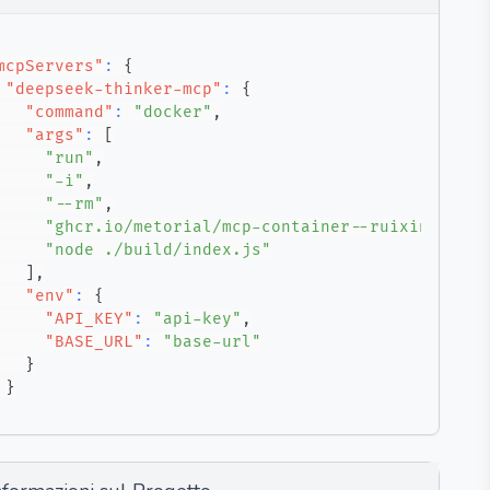
mcpServers"
:
{
"deepseek-thinker-mcp"
:
{
"command"
:
"docker"
,
"args"
:
[
"run"
,
"-i"
,
"--rm"
,
"ghcr.io/metorial/mcp-container--ruixingshi--
"node ./build/index.js"
]
,
"env"
:
{
"API_KEY"
:
"api-key"
,
"BASE_URL"
:
"base-url"
}
}