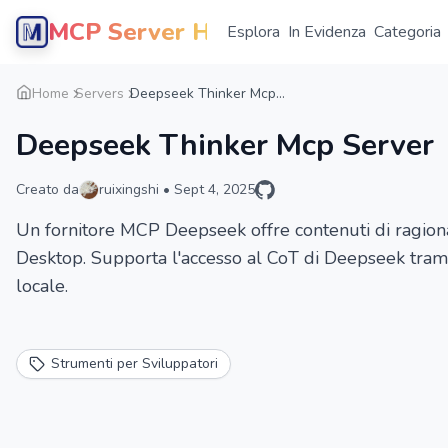
MCP Server Hub
Esplora
In Evidenza
Categoria
Home
Servers
Deepseek Thinker Mcp...
Deepseek Thinker Mcp Server
Creato da
ruixingshi
•
Sept 4, 2025
Un fornitore MCP Deepseek offre contenuti di ragiona
Desktop. Supporta l'accesso al CoT di Deepseek trami
locale.
Strumenti per Sviluppatori