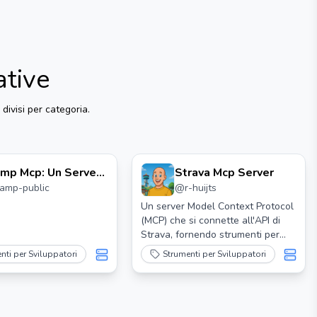
ative
 divisi per categoria.
mp Mcp: Un Server
Strava Mcp Server
ramp-public
@
r-huijts
mp Mcp
Un server Model Context Protocol
(MCP) che si connette all'API di
Strava, fornendo strumenti per
accedere ai dati di Strava tramite
nti per Sviluppatori
Strumenti per Sviluppatori
LLM.