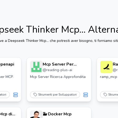
seek Thinker Mcp...
Altern
ive a
Deepseek Thinker Mcp...
che potresti aver bisogno, ti forniamo siti
Openapi
Mcp Server Per
Ra
@
reading-plus-ai
@
Ricerca Approfondita
Ra
ver MCP.
Mcp Server Ricerca Approfondita
ramp_mcp
atori
Strumenti per Sviluppatori
Strume
Mcp di
🐳 Docker Mcp