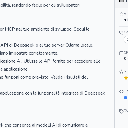
I
bilità, rendendo facile per gli sviluppatori
A
ru
nker MCP nel tuo ambiente di sviluppo. Segui le
C
l'API di Deepseek o al tuo server Ollama locale.
 siano impostati correttamente.
CR
Se
azione AI. Utilizza le API fornite per accedere alle
a applicazione.
ST
e funzioni come previsto. Valida i risultati del
L
ua applicazione con la funzionalità integrata di Deepseek
T
-
k che consente ai modelli AI di comunicare e