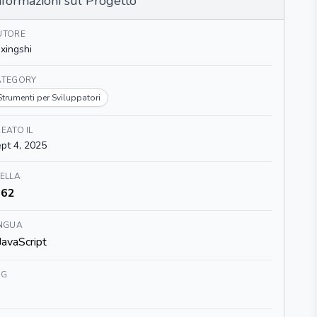
nformazioni sul Progetto
UTORE
ixingshi
ATEGORY
Strumenti per Sviluppatori
EATO IL
pt 4, 2025
ELLA
62
INGUA
JavaScript
AG