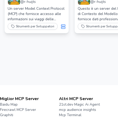
@
r-huijts
@
r-huijts
Ns Server Mcp
Firstcycling
Un server Model Context Protocol
Questo è un server del 
(MCP) che fornisce accesso alle
di Contesto del Modell
informazioni sui viaggi delle
fornisce dati professiona
ferrovie olandesi (NS) tramite
ciclismo da FirstCycling.
Strumenti per Sviluppatori
Strumenti per Svilupp
Claude AI. Questo server
consente di recuperare
consente a Claude di recuperare
informazioni su ciclisti
informazioni sui viaggi in treno in
professionisti, risultati 
tempo reale e sulle interruzioni
e altro ancora.
utilizzando l'API ufficiale delle
ferrovie olandesi NS.
Miglior MCP Server
Altri MCP Server
Baidu Map
21st.dev Magic Ai Agent
Firecrawl MCP Server
mcp audience insights
Graphiti
Mcp Terminal