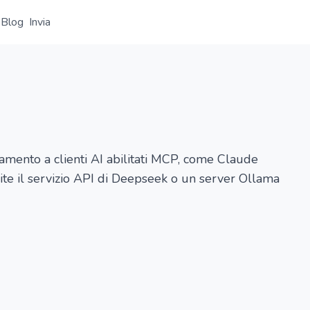
Blog
Invia
Panoramica
Dettaglio
Alternative
mento a clienti AI abilitati MCP, come Claude
te il servizio API di Deepseek o un server Ollama