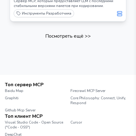
Сервер MCP, который предоставляет LLM с последними
стабильными версиями пакетов при кодировании.
Инструменты Разработчика
Посмотреть ещё
>>
Топ сервер MCP
Baidu Map
Firecrawl MCP Server
Graphiti
Core Philosophy: Connect, Unify,
Respond
Github Mcp Server
Топ клиент MCP
Visual Studio Code - Open Source
Cursor
("Code - OSS")
DeepChat