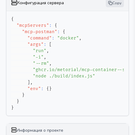
Конфигурация сервера
Copy
{
"mcpServers"
:
{
"mcp-postman"
:
{
"command"
:
"docker"
,
"args"
:
[
"run"
,
"-i"
,
"--rm"
,
"ghcr.io/metorial/mcp-container--shan
"node ./build/index.js"
]
,
"env"
:
{
}
}
}
}
Информация о проекте