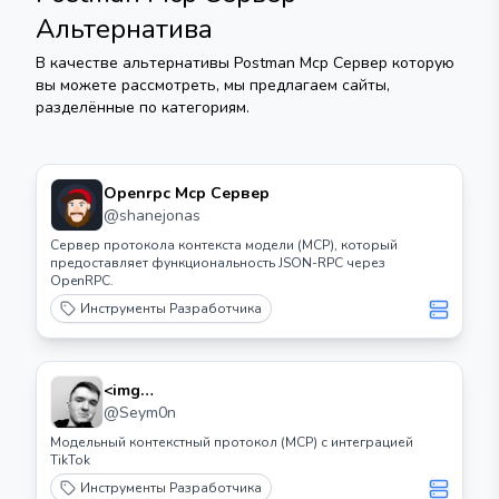
Альтернатива
В качестве альтернативы
Postman Mcp Сервер
которую
вы можете рассмотреть, мы предлагаем сайты,
разделённые по категориям.
Openrpc Mcp Сервер
@
shanejonas
Сервер протокола контекста модели (MCP), который
предоставляет функциональность JSON-RPC через
OpenRPC.
Инструменты Разработчика
<img
Src="https://cdn.worldvectorlogo.com/logos/tiktok
@
Seym0n
Icon 2.svg" Height="32"> ТикТок Mcp
Модельный контекстный протокол (MCP) с интеграцией
TikTok
Инструменты Разработчика