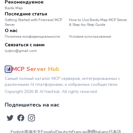
Рекомендуемое
Baidu Map
Последние статьи
Getting Started with Firecrawl MCP
How to Use Baidu Map MCP Server:
Server
A Step-by-Step Guide
О нас
Политика конфиденциальности
Условия использования
Связаться с нами
lyqtzs@gmail.com
MCP Server Hub
Самый полный каталог MCP серверов, интегрированных с
различными AI платформами, и избранных сообществом.
Copyright
2026
© AI NavHub. All rights reserved.
Подпишитесь на нас
English
简体中文
Español
Deutsch
Français
हिन्दी
Italiano
日本語