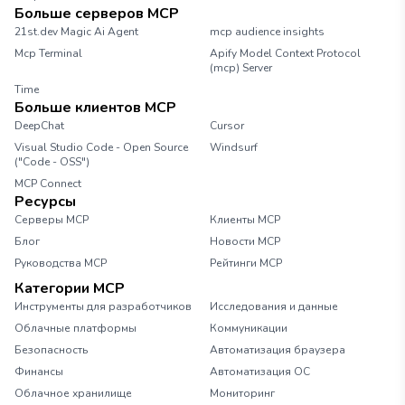
Больше серверов MCP
21st.dev Magic Ai Agent
mcp audience insights
Mcp Terminal
Apify Model Context Protocol
(mcp) Server
Time
Больше клиентов MCP
DeepChat
Cursor
Visual Studio Code - Open Source
Windsurf
("Code - OSS")
MCP Connect
Ресурсы
Серверы MCP
Клиенты MCP
Блог
Новости MCP
Руководства MCP
Рейтинги MCP
Категории MCP
Инструменты для разработчиков
Исследования и данные
Облачные платформы
Коммуникации
Безопасность
Автоматизация браузера
Финансы
Автоматизация ОС
Облачное хранилище
Мониторинг