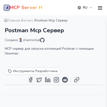
MCP Server Hub
RU
men
Обзор
Деталь
Альтернатива
Главная
Servers
Postman Mcp Сервер
Postman Mcp Сервер
Создано
shannonlal
MCP сервер для запуска коллекций Postman с помощью
Newman
Инструменты Разработчика