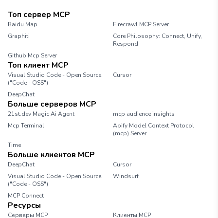
Топ сервер MCP
Baidu Map
Firecrawl MCP Server
Graphiti
Core Philosophy: Connect, Unify,
Respond
Github Mcp Server
Топ клиент MCP
Visual Studio Code - Open Source
Cursor
("Code - OSS")
DeepChat
Больше серверов MCP
21st.dev Magic Ai Agent
mcp audience insights
Mcp Terminal
Apify Model Context Protocol
(mcp) Server
Time
Больше клиентов MCP
DeepChat
Cursor
Visual Studio Code - Open Source
Windsurf
("Code - OSS")
MCP Connect
Ресурсы
Серверы MCP
Клиенты MCP