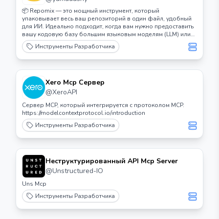
📦 Repomix — это мощный инструмент, который
упаковывает весь ваш репозиторий в один файл, удобный
для ИИ. Идеально подходит, когда вам нужно предоставить
вашу кодовую базу большим языковым моделям (LLM) или
другим инструментам ИИ, таким как Claude, ChatGPT,
Инструменты Разработчика
DeepSeek, Perplexity, Gemini, Gemma, Llama, Grok и другим.
Xero Mcp Сервер
@
XeroAPI
Сервер MCP, который интегрируется с протоколом MCP.
https://modelcontextprotocol.io/introduction
Инструменты Разработчика
Неструктурированный API Mcp Server
@
Unstructured-IO
Uns Mcp
Инструменты Разработчика