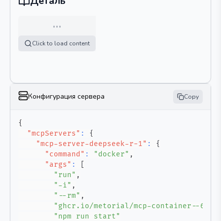
Деталь
…
Click to load content
Конфигурация сервера
Copy
{
"mcpServers"
:
{
"mcp-server-deepseek-r-1"
:
{
"command"
:
"docker"
,
"args"
:
[
"run"
,
"-i"
,
"--rm"
,
"ghcr.io/metorial/mcp-container--66ju
"npm run start"