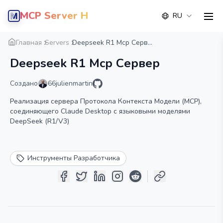
MCP Server Hub
RU
men
Обзор
Деталь
Альтернатива
Главная
Servers
Deepseek R1 Mcp Серв...
Deepseek R1 Mcp Сервер
Создано
66julienmartin
Реализация сервера Протокола Контекста Модели (MCP),
соединяющего Claude Desktop с языковыми моделями
DeepSeek (R1/V3)
Инструменты Разработчика