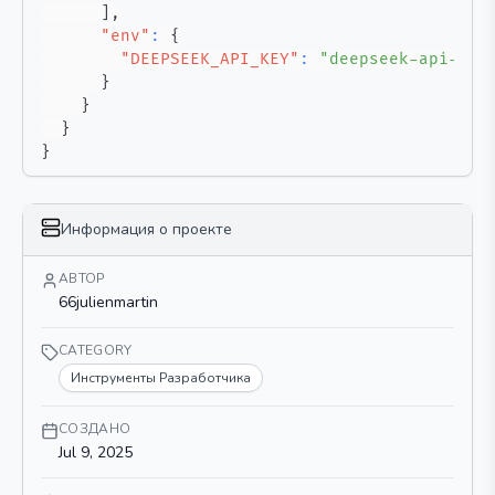
]
,
"env"
:
{
"DEEPSEEK_API_KEY"
:
"deepseek-api-key
}
}
}
}
Информация о проекте
АВТОР
66julienmartin
CATEGORY
Инструменты Разработчика
СОЗДАНО
Jul 9, 2025