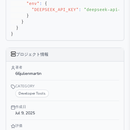
"env"
:
{
"DEEPSEEK_API_KEY"
:
"deepseek-api-key
}
}
}
}
プロジェクト情報
著者
66julienmartin
CATEGORY
Developer Tools
作成日
Jul 9, 2025
評価