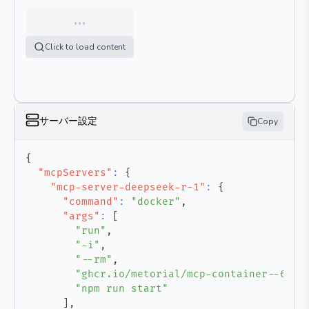
…
Click to load content
サーバー設定
Copy
{
"mcpServers"
:
{
"mcp-server-deepseek-r-1"
:
{
"command"
:
"docker"
,
"args"
:
[
"run"
,
"-i"
,
"--rm"
,
"ghcr.io/metorial/mcp-container--66ju
"npm run start"
]
,