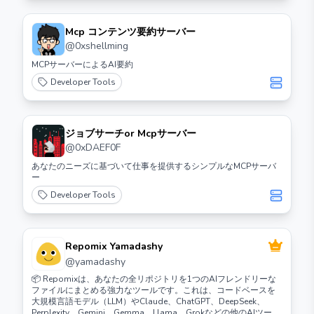
Mcp コンテンツ要約サーバー
@
0xshellming
MCPサーバーによるAI要約
Developer Tools
ジョブサーチor Mcpサーバー
@
0xDAEF0F
あなたのニーズに基づいて仕事を提供するシンプルなMCPサーバ
ー
Developer Tools
Repomix Yamadashy
@
yamadashy
📦 Repomixは、あなたの全リポジトリを1つのAIフレンドリーな
ファイルにまとめる強力なツールです。これは、コードベースを
大規模言語モデル（LLM）やClaude、ChatGPT、DeepSeek、
Perplexity、Gemini、Gemma、Llama、Grokなどの他のAIツール