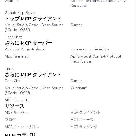
Graphiti
Core Philosophy: Connect, Unify,
Respond
Github Mcp Server
トップ MCP クライアント
Visual Studio Code - Open Source
Cursor
("Code - OSS")
DeepChat
さらに MCP サーバー
21st.dev Magic Ai Agent
mcp audience insights
Mcp Terminal
Apify Model Context Protocol
(mcp) Server
Time
さらに MCP クライアント
DeepChat
Cursor
Visual Studio Code - Open Source
Windsurf
("Code - OSS")
MCP Connect
リソース
MCP サーバー
MCP クライアント
ブログ
MCP ニュース
MCP チュートリアル
MCP ランキング
MCP カテゴリ