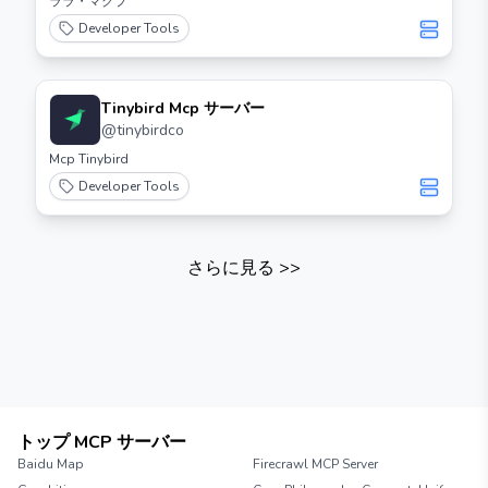
ララ・マクプ
Developer Tools
Tinybird Mcp サーバー
@
tinybirdco
Mcp Tinybird
Developer Tools
さらに見る
>>
トップ MCP サーバー
Baidu Map
Firecrawl MCP Server