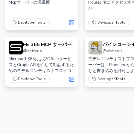
Mcpサーバーの混乱度
Holaspiritにアクセス
バー
Developer Tools
Developer Tools
Ms 365 MCP サーバー
パインコーン
@
softeria
@
sirmews
ンテキストプ
サーバー for
Microsoft 365およびOfficeサービ
モデルコンテキストプ
スとGraph APIを介して対話するた
ーバーは、Pinecone
デスクトップ
めのモデルコンテキストプロトコ
りと書き込みを許可し
ル（MCP）サーバー
的なRAG（Retrieval-Au
Developer Tools
Developer Tools
Generation）です。