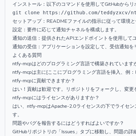
インストール：以下のコマンドを使用してGitHubから
セットアップ：READMEファイルの指示に従って環境
設定：要件に応じて通知チャネルを構成します。
通知の送信：提供されたAPIエンドポイントを使用して
通知の受信：アプリケーションを設定して、受信通知を
よくある質問
ntfy-mcpはどのプログラミング言語で構築されています
ntfy-mcpは主に[ここにプログラミング言語を挿入、例：Pyt
ntfy-mcpに貢献できますか？
はい！貢献は歓迎です。リポジトリをフォークし、変更
ntfy-mcpにはライセンスがありますか？
はい、ntfy-mcpはApache-2.0ライセンスの下で
す。
問題やバグを報告するにはどうすればよいですか？
GitHubリポジトリの「Issues」タブに移動し、問