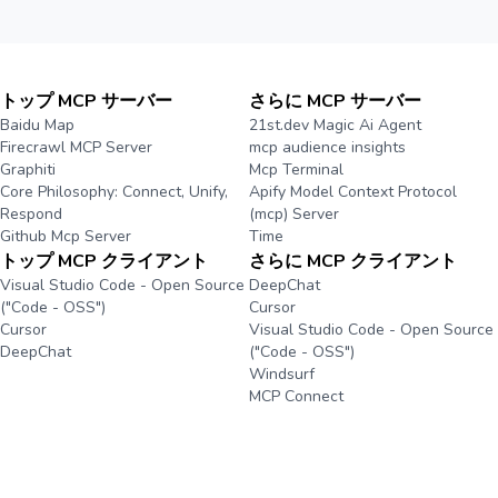
トップ MCP サーバー
さらに MCP サーバー
Baidu Map
21st.dev Magic Ai Agent
Firecrawl MCP Server
mcp audience insights
Graphiti
Mcp Terminal
Core Philosophy: Connect, Unify,
Apify Model Context Protocol
Respond
(mcp) Server
Github Mcp Server
Time
トップ MCP クライアント
さらに MCP クライアント
Visual Studio Code - Open Source
DeepChat
("Code - OSS")
Cursor
Cursor
Visual Studio Code - Open Source
DeepChat
("Code - OSS")
Windsurf
MCP Connect