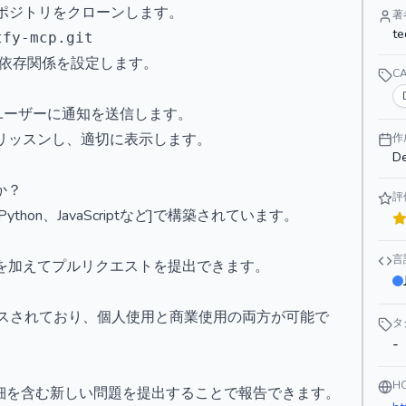
リポジトリをクローンします。
著
te
と依存関係を設定します。
C
ユーザーに通知を送信します。
リッスンし、適切に表示します。
作
De
か？
評
hon、JavaScriptなど]で構築されています。
言
を加えてプルリクエストを提出できます。
ライセンスされており、個人使用と商業使用の両方が可能で
タ
-
H
題の詳細を含む新しい問題を提出することで報告できます。