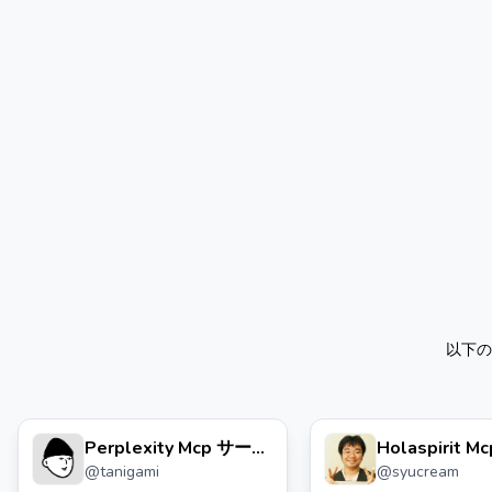
以下の
Perplexity Mcp サーバ
Holaspirit 
@
tanigami
@
syucream
ー
ー