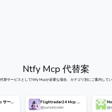
Ntfy Mcp
代替案
代替サービスとして
Ntfy Mcp
が必要な場合、カテゴリ別にご案内して
Mcp サーバ
Flightradar24 Mcp サ
N
@
sunsetcoder
@
ーバー 🛩️