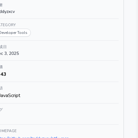
者
ddyzxcv
ATEGORY
Developer Tools
成日
c 3, 2025
価
43
語
JavaScript
グ
OMEPAGE