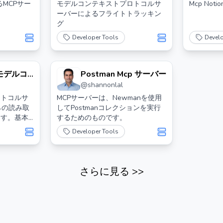
するMCPサー
モデルコンテキストプロトコルサ
Mcp Not
ーバーによるフライトトラッキン
グ
Developer Tools
Devel
モデルコ
Postman Mcp サーバー
@
shannonlal
ロトコル
 クロード
ロトコルサ
MCPサーバーは、Newmanを使用
からの読み取
してPostmanコレクションを実行
。
ます。基本
するためのものです。
gmented
Developer Tools
さらに見る
>>