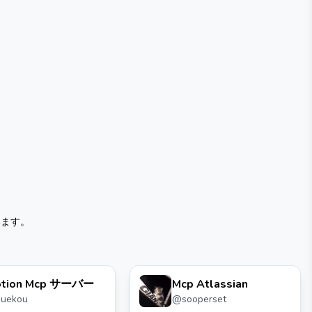
います。
otion Mcp サーバー
Mcp Atlassian
suekou
@
sooperset