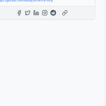
tps://github.com/teddyzxcv/ntfy-mcp