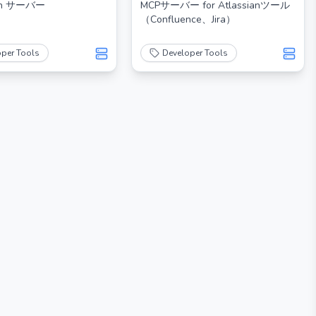
ion サーバー
MCPサーバー for Atlassianツール
（Confluence、Jira）
oper Tools
Developer Tools