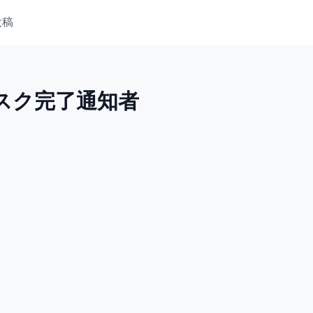
投稿
概要
詳細
代替案
なタスク完了通知者