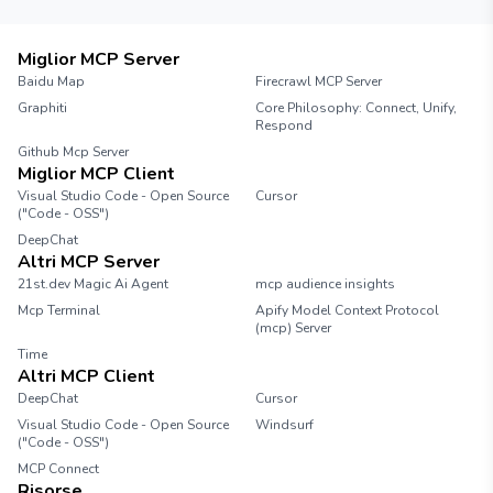
Miglior MCP Server
Baidu Map
Firecrawl MCP Server
Graphiti
Core Philosophy: Connect, Unify,
Respond
Github Mcp Server
Miglior MCP Client
Visual Studio Code - Open Source
Cursor
("Code - OSS")
DeepChat
Altri MCP Server
21st.dev Magic Ai Agent
mcp audience insights
Mcp Terminal
Apify Model Context Protocol
(mcp) Server
Time
Altri MCP Client
DeepChat
Cursor
Visual Studio Code - Open Source
Windsurf
("Code - OSS")
MCP Connect
Risorse