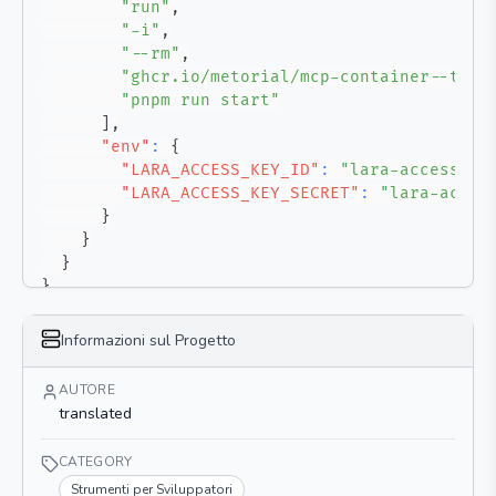
"run"
,
"-i"
,
"--rm"
,
"ghcr.io/metorial/mcp-container--tran
"pnpm run start"
]
,
"env"
:
{
"LARA_ACCESS_KEY_ID"
:
"lara-access-ke
"LARA_ACCESS_KEY_SECRET"
:
"lara-acces
}
}
}
}
Informazioni sul Progetto
AUTORE
translated
CATEGORY
Strumenti per Sviluppatori