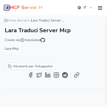
MCP Server Hub
IT
men
Panoramica
Dettaglio
Alternative
Home
Servers
Lara Traduci Server ...
Lara Traduci Server Mcp
Creato da
translated
Lara Mcp
Strumenti per Sviluppatori