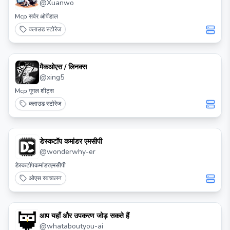
@
Xuanwo
Mcp सर्वर ओपेंडाल
क्लाउड स्टोरेज
मैकओएस / लिनक्स
@
xing5
Mcp गूगल शीट्स
क्लाउड स्टोरेज
डेस्कटॉप कमांडर एमसीपी
@
wonderwhy-er
डेस्कटॉपकमांडरएमसीपी
ओएस स्वचालन
आप यहाँ और उपकरण जोड़ सकते हैं
@
whataboutyou-ai