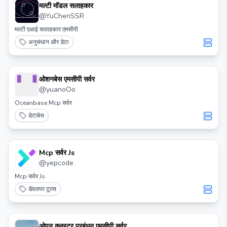
मल्टी मॉडल सलाहकार
@
YuChenSSR
मल्टी एआई सलाहकार एमसीपी
अनुसंधान और डेटा
ओशनबेस एमसीपी सर्वर
@
yuanoOo
Oceanbase Mcp सर्वर
डेटाबेस
Mcp सर्वर Js
@
yepcode
Mcp सर्वर Js
डेवलपर टूल्स
ओपन क्लस्टर प्रबंधन एमसीपी सर्वर