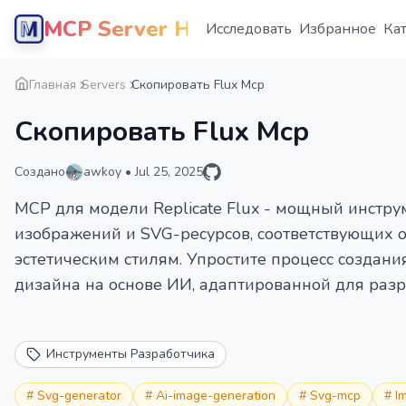
MCP Server Hub
Исследовать
Избранное
Ка
Главная
Servers
Скопировать Flux Mcp
Скопировать Flux Mcp
Создано
awkoy
•
Jul 25, 2025
MCP для модели Replicate Flux - мощный инстр
изображений и SVG-ресурсов, соответствующих
эстетическим стилям. Упростите процесс создан
дизайна на основе ИИ, адаптированной для разр
Инструменты Разработчика
#
Svg-generator
#
Ai-image-generation
#
Svg-mcp
#
I