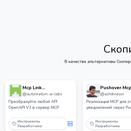
Скоп
В качестве альтернативы
Скопир
Mcp Link
Pushover Mc
@
automation-ai-labs
@
ashiknesin
Преобразовать
любой Openapi V3
Преобразуйте любой API
Реализация MCP для о
OpenAPI V3 в сервер MCP
уведомлений через Pu
API в сервер Mcp
Инструменты
Инструменты
Разработчика
Разработчика