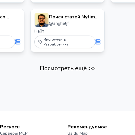
помощью
Midjourney
Mcp
Поиск статей Nytimes
непосредс
@
angheljf
на сервере Mcp
любых др
совместим
р
Найт
Инструменты
Разработчика
Посмотреть ещё
>>
Ресурсы
Рекомендуемое
Серверы MCP
Baidu Map