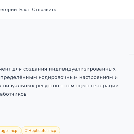
тегории
Блог
Отправить
Обзор
Деталь
Альтернатива
умент для создания индивидуализированных
 определённым кодировочным настроениям и
ия визуальных ресурсов с помощью генерации
аботчиков.
mage-mcp
#
Replicate-mcp