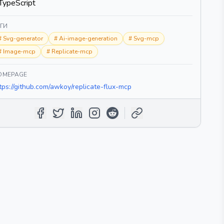
TypeScript
ЕГИ
#
Svg-generator
#
Ai-image-generation
#
Svg-mcp
#
Image-mcp
#
Replicate-mcp
OMEPAGE
tps://github.com/awkoy/replicate-flux-mcp