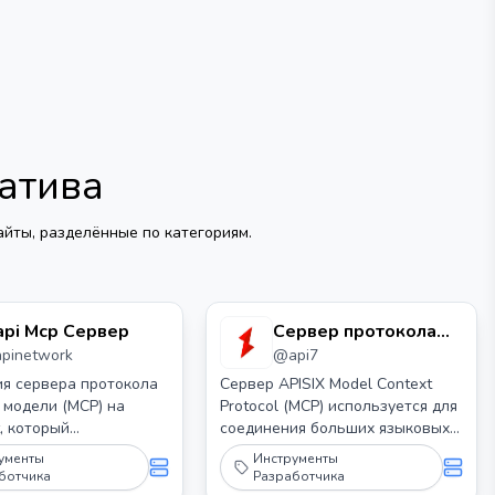
атива
йты, разделённые по категориям.
api Mcp Сервер
Сервер протокола
apinetwork
@
api7
контекста модели
Apisix (mcp)
я сервера протокола
Сервер APISIX Model Context
 модели (MCP) на
Protocol (MCP) используется для
t, который
соединения больших языковых
тся с API PiAPI. PiAPI
моделей (LLMs) с API управления
ументы
Инструменты
т пользователям
APISIX.
ботчика
Разработчика
ать медиа-контент с