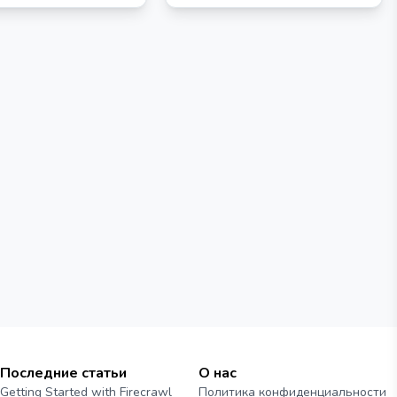
/Flux/Kling/LumaLabs/Udio/Chrip/Trellis
твенно из Claude или
угих приложений,
ых с MCP.
Последние статьи
О нас
Getting Started with Firecrawl
Политика конфиденциальности