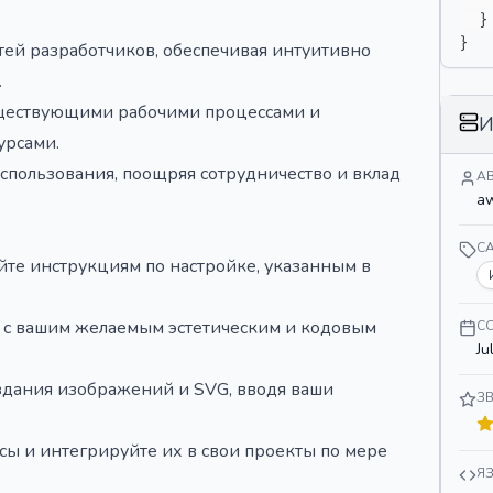
}
}
тей разработчиков, обеспечивая интуитивно
.
уществующими рабочими процессами и
И
урсами.
спользования, поощряя сотрудничество и вклад
А
a
C
уйте инструкциям по настройке, указанным в
и с вашим желаемым эстетическим и кодовым
С
Ju
оздания изображений и SVG, вводя ваши
З
сы и интегрируйте их в свои проекты по мере
Я