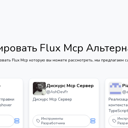
ировать Flux Mcp
Альтерн
овать Flux Mcp
которую вы можете рассмотреть, мы предлагаем са
p
Дискурс Mcp Сервер
Pi
@
AshDevFr
@
тправки
Дискурс Mcp Сервер
Реализаци
shover
контекста
TypeScrip
интегрируе
Инструменты
Инстр
позволяе
Разработчика
Разра
генериров