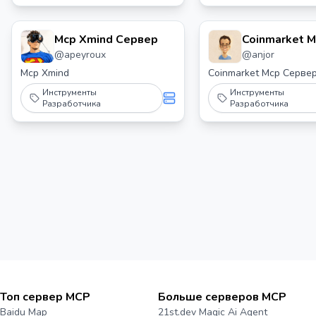
Mcp Xmind Сервер
Coinmarket 
@
apeyroux
@
anjor
Сервер
Mcp Xmind
Coinmarket Mcp Серве
Инструменты
Инструменты
Разработчика
Разработчика
Топ сервер MCP
Больше серверов MCP
Baidu Map
21st.dev Magic Ai Agent