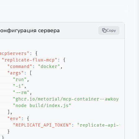
онфигурация сервера
Copy
mcpServers"
:
{
"replicate-flux-mcp"
:
{
"command"
:
"docker"
,
"args"
:
[
"run"
,
"-i"
,
"--rm"
,
"ghcr.io/metorial/mcp-container--awkoy--repli
"node build/index.js"
]
,
"env"
:
{
"REPLICATE_API_TOKEN"
:
"replicate-api-token"
}
}