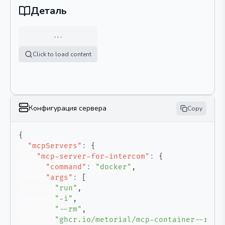
Деталь
…
Click to load content
Конфигурация сервера
Copy
{
"mcpServers"
:
{
"mcp-server-for-intercom"
:
{
"command"
:
"docker"
,
"args"
:
[
"run"
,
"-i"
,
"--rm"
,
"ghcr.io/metorial/mcp-container--raou