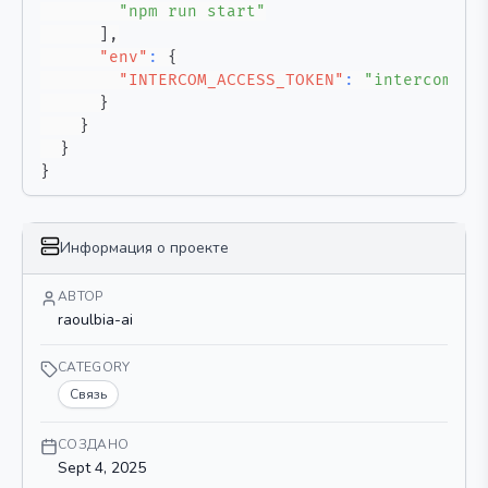
"npm run start"
]
,
"env"
:
{
"INTERCOM_ACCESS_TOKEN"
:
"intercom-ac
}
}
}
}
Информация о проекте
АВТОР
raoulbia-ai
CATEGORY
Связь
СОЗДАНО
Sept 4, 2025