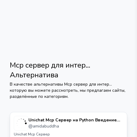
Mcp сервер для интер...
Альтернатива
В качестве альтернативы
Mcp сервер для интер...
которую вы можете рассмотреть, мы предлагаем сайты,
разделённые по категориям.
Unichat Mcp Сервер на Python Введение
Unichat Mcp сервер — это простой сервер
@
amidabuddha
для обмена сообщениями, написанный на
Unichat Mcp Сервер