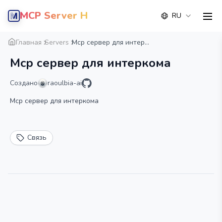
MCP Server Hub
RU
men
Обзор
Деталь
Альтернатива
Главная
Servers
Mcp сервер для интер...
Mcp сервер для интеркома
Создано
raoulbia-ai
Mcp сервер для интеркома
Связь