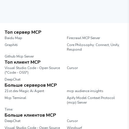
Топ сервер MCP
Baidu Map
Firecrawl MCP Server
Graphiti
Core Philosophy: Connect, Unify,
Respond
Github Mcp Server
Топ клиент MCP
Visual Studio Code - Open Source
Cursor
("Code - OSS")
DeepChat
Больше серверов MCP
21st.dev Magic Ai Agent
mcp audience insights
Mcp Terminal
Apify Model Context Protocol
(mcp) Server
Time
Больше клиентов MCP
DeepChat
Cursor
Visual Studio Code - Open Source
Windsurf