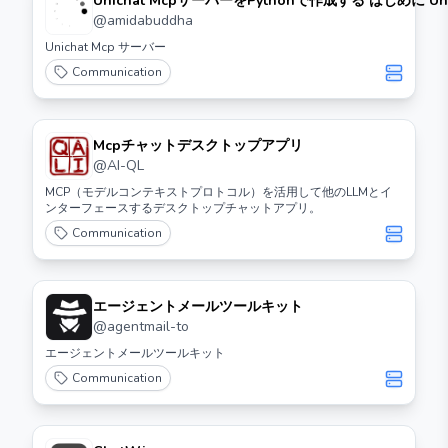
Unichat McpサーバーをPythonで作成する はじめに Unichat Mcpサーバ
ーは、リアルタイムチャットアプリケーションを構築す
@
amidabuddha
です。このガイドでは、Pythonを使用して基本的なUnich
Unichat Mcp サーバー
ーを作成する方法を説明します。 必要なライブラリ 以下のライブラリを
Communication
インストールする必要があります。 ```bash pip install flask flask-
socketio ``` サーバーのコード 以下は、基本的なUnichat Mcpサーバーの
コードです。 ```python from flask import Flask, render_template
from flask_socketio import SocketIO, emit app = Flask(__name__)
Mcpチャットデスクトップアプリ
socketio = SocketIO(app) @app.route('/') def index(): return
@
AI-QL
render_template('index.html') @socketio.on('message') def
MCP（モデルコンテキストプロトコル）を活用して他のLLMとイ
handle_message(msg): print('メッセージを受信:', msg) emit('message',
ンターフェースするデスクトップチャットアプリ。
msg, broadcast=True) if __name__ == '__main__': socketio.run(app) ```
Communication
HTMLテンプレート `templates/index.html`とい
下のコードを追加します。 ```html <!DOCTYPE html> <html> <head>
<title>Unichat Mcp</title> <script
src="https://cdnjs.cloudflare.com/ajax/libs/socket.io/4.
エージェントメールツールキット
</script> </head> <body> <h1>Unichat Mcp</h1> <input
@
agentmail-to
id="message" type="text" placeholder="メッセージを入力"> 
エージェントメールツールキット
onclick="sendMessage()">送信</button> <ul id="messages"></ul>
Communication
<script> var socket = io(); socket.on('message', function(msg) { var
item = document.createElement('li'); item.textContent = msg;
document.getElementById('messages').appendChild(ite
function sendMessage() { var msg =