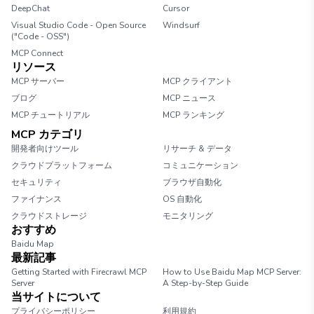
DeepChat
Cursor
Visual Studio Code - Open Source
Windsurf
("Code - OSS")
MCP Connect
リソース
MCP サーバー
MCP クライアント
ブログ
MCP ニュース
MCP チュートリアル
MCP ランキング
MCP カテゴリ
開発者向けツール
リサーチ & データ
クラウドプラットフォーム
コミュニケーション
セキュリティ
ブラウザ自動化
ファイナンス
OS 自動化
クラウドストレージ
モニタリング
おすすめ
Baidu Map
最新記事
Getting Started with Firecrawl MCP
How to Use Baidu Map MCP Server:
Server
A Step-by-Step Guide
当サイトについて
プライバシーポリシー
利用規約