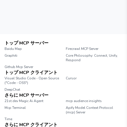
トップ MCP サーバー
Baidu Map
Firecrawl MCP Server
Graphiti
Core Philosophy: Connect, Unify,
Respond
Github Mcp Server
トップ MCP クライアント
Visual Studio Code - Open Source
Cursor
("Code - OSS")
DeepChat
さらに MCP サーバー
21st.dev Magic Ai Agent
mcp audience insights
Mcp Terminal
Apify Model Context Protocol
(mcp) Server
Time
さらに MCP クライアント