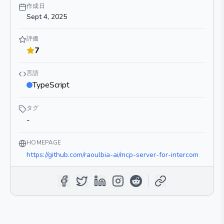
作成日
Sept 4, 2025
評価
7
言語
TypeScript
タグ
-
HOMEPAGE
https://github.com/raoulbia-ai/mcp-server-for-intercom