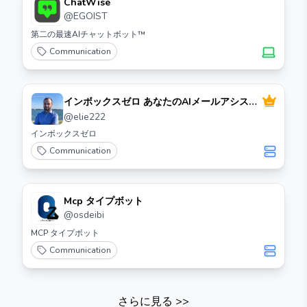
ChatWise
document.getElementById('message').value; socket.emit('message',
@
EGOIST
msg); document.getElementById('message').value = ''; } </script>
第二の最速AIチャットボット™
</body> </html> ``` サーバーの起動 サーバーを起動するには、以下のコ
マンドを実行します。 ```bash python your_server_file.py ``` 結論 これ
Communication
で、基本的なUnichat Mcpサーバーが完成しました。
`http://localhost:5000`にアクセスすると、チャッ
使用できます。
インボックスゼロ あなたのAIメールアシスタ
ント
@
elie222
インボックスゼロ
Communication
Mcp タイプボット
@
osdeibi
MCP タイプボット
Communication
さらに見る
>>