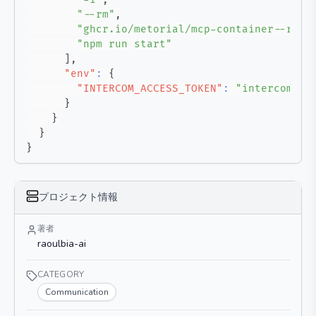
"--rm"
,
"ghcr.io/metorial/mcp-container--raou
"npm run start"
]
,
"env"
:
{
"INTERCOM_ACCESS_TOKEN"
:
"intercom-ac
}
}
}
}
プロジェクト情報
著者
raoulbia-ai
CATEGORY
Communication