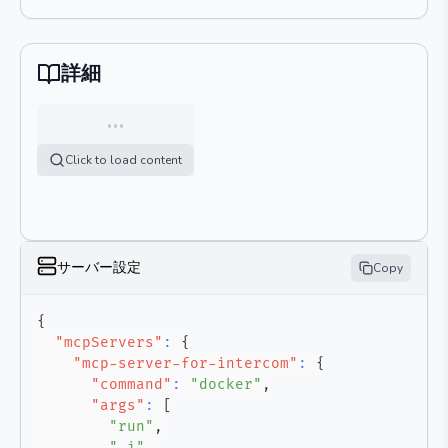
詳細
…
Click to load content
サーバー設定
Copy
{
"mcpServers"
:
{
"mcp-server-for-intercom"
:
{
"command"
:
"docker"
,
"args"
:
[
"run"
,
"-i"
,