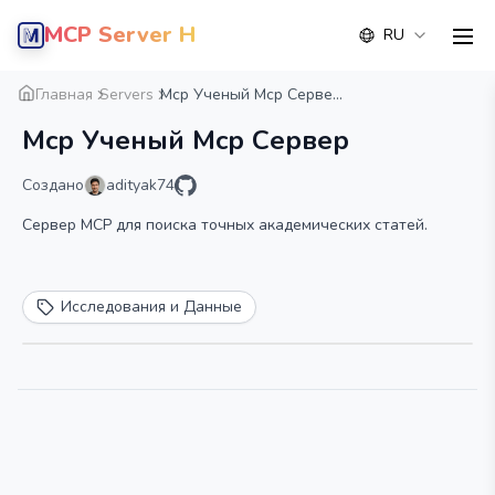
MCP Server Hub
RU
men
Обзор
Деталь
Альтернатива
Главная
Servers
Mcp Ученый Mcp Серве...
Mcp Ученый Mcp Сервер
Создано
adityak74
Сервер MCP для поиска точных академических статей.
Исследования и Данные