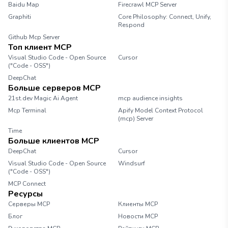
Baidu Map
Firecrawl MCP Server
Graphiti
Core Philosophy: Connect, Unify,
Respond
Github Mcp Server
Топ клиент MCP
Visual Studio Code - Open Source
Cursor
("Code - OSS")
DeepChat
Больше серверов MCP
21st.dev Magic Ai Agent
mcp audience insights
Mcp Terminal
Apify Model Context Protocol
(mcp) Server
Time
Больше клиентов MCP
DeepChat
Cursor
Visual Studio Code - Open Source
Windsurf
("Code - OSS")
MCP Connect
Ресурсы
Серверы MCP
Клиенты MCP
Блог
Новости MCP