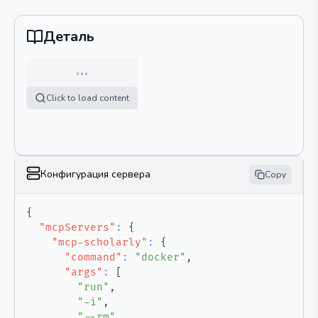
Деталь
…
Click to load content
Конфигурация сервера
Copy
{
"mcpServers"
:
{
"mcp-scholarly"
:
{
"command"
:
"docker"
,
"args"
:
[
"run"
,
"-i"
,
"--rm"
,