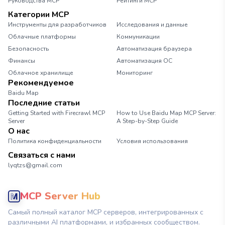
Руководства MCP
Рейтинги MCP
Категории MCP
Инструменты для разработчиков
Исследования и данные
Облачные платформы
Коммуникации
Безопасность
Автоматизация браузера
Финансы
Автоматизация ОС
Облачное хранилище
Мониторинг
Рекомендуемое
Baidu Map
Последние статьи
Getting Started with Firecrawl MCP
How to Use Baidu Map MCP Server:
Server
A Step-by-Step Guide
О нас
Политика конфиденциальности
Условия использования
Связаться с нами
lyqtzs@gmail.com
MCP Server Hub
Самый полный каталог MCP серверов, интегрированных с
различными AI платформами, и избранных сообществом.