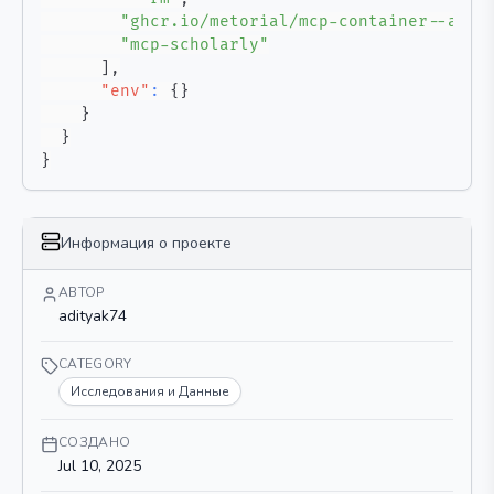
"ghcr.io/metorial/mcp-container--adit
"mcp-scholarly"
]
,
"env"
:
{
}
}
}
}
Информация о проекте
АВТОР
adityak74
CATEGORY
Исследования и Данные
СОЗДАНО
Jul 10, 2025