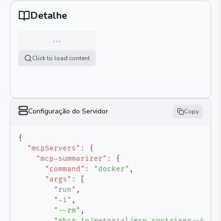
Detalhe
…
Click to load content
Configuração do Servidor
Copy
{
"mcpServers"
:
{
"mcp-summarizer"
:
{
"command"
:
"docker"
,
"args"
:
[
"run"
,
"-i"
,
"--rm"
,
"ghcr.io/metorial/mcp-container--0xsh