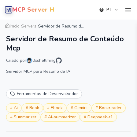
MCP Server Hub
PT
men
Visão geral
Detalhe
Alternativa
Início
Servers
Servidor de Resumo d...
Servidor de Resumo de Conteúdo
Mcp
Criado por
0xshellming
Servidor MCP para Resumo de IA
Ferramentas de Desenvolvedor
#
Ai
#
Book
#
Ebook
#
Gemini
#
Bookreader
#
Summarizer
#
Ai-summarizer
#
Deepseek-r1