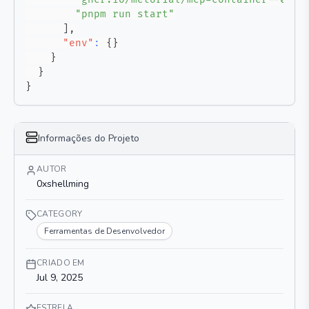
"pnpm run start"
]
,
"env"
:
{
}
}
}
}
Informações do Projeto
AUTOR
0xshellming
CATEGORY
Ferramentas de Desenvolvedor
CRIADO EM
Jul 9, 2025
ESTRELA