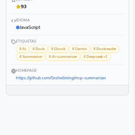
93
IDIOMA
JavaScript
ETIQUETAS
#
Ai
#
Book
#
Ebook
#
Gemini
#
Bookreader
#
Summarizer
#
Ai-summarizer
#
Deepseek-r1
HOMEPAGE
https://github.com/0xshellming/mcp-summarizer