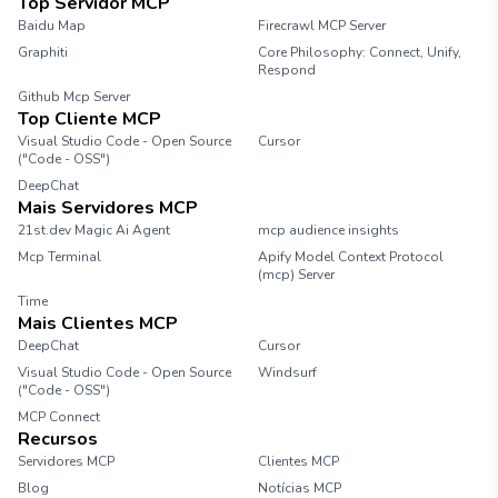
Top Servidor MCP
Baidu Map
Firecrawl MCP Server
Graphiti
Core Philosophy: Connect, Unify,
Respond
Github Mcp Server
Top Cliente MCP
Visual Studio Code - Open Source
Cursor
("Code - OSS")
DeepChat
Mais Servidores MCP
21st.dev Magic Ai Agent
mcp audience insights
Mcp Terminal
Apify Model Context Protocol
(mcp) Server
Time
Mais Clientes MCP
DeepChat
Cursor
Visual Studio Code - Open Source
Windsurf
("Code - OSS")
MCP Connect
Recursos
Servidores MCP
Clientes MCP
Blog
Notícias MCP