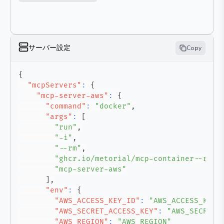
サーバー設定
Copy
{
"mcpServers"
:
{
"mcp-server-aws"
:
{
"command"
:
"docker"
,
"args"
:
[
"run"
,
"-i"
,
"--rm"
,
"ghcr.io/metorial/mcp-container--rish
"mcp-server-aws"
]
,
"env"
:
{
"AWS_ACCESS_KEY_ID"
:
"AWS_ACCESS_KEY_
"AWS_SECRET_ACCESS_KEY"
:
"AWS_SECRET_
"AWS_REGION"
:
"AWS_REGION"