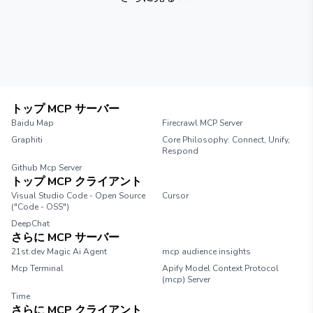
トップ MCP サーバー
Baidu Map
Firecrawl MCP Server
Graphiti
Core Philosophy: Connect, Unify,
Respond
Github Mcp Server
トップ MCP クライアント
Visual Studio Code - Open Source
Cursor
("Code - OSS")
DeepChat
さらに MCP サーバー
21st.dev Magic Ai Agent
mcp audience insights
Mcp Terminal
Apify Model Context Protocol
(mcp) Server
Time
さらに MCP クライアント