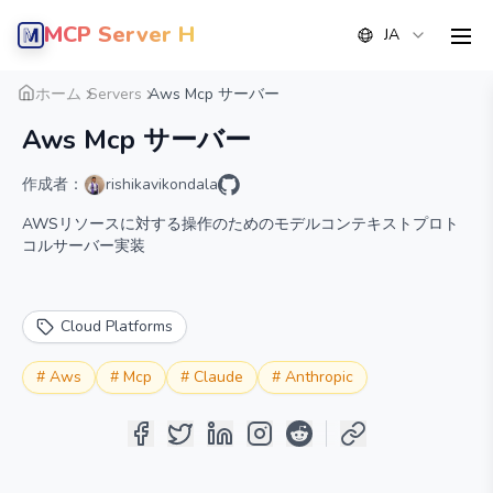
MCP Server Hub
JA
men
概要
詳細
代替案
ホーム
Servers
Aws Mcp サーバー
Aws Mcp サーバー
作成者：
rishikavikondala
AWSリソースに対する操作のためのモデルコンテキストプロト
コルサーバー実装
Cloud Platforms
#
Aws
#
Mcp
#
Claude
#
Anthropic