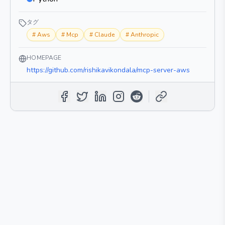
タグ
#
Aws
#
Mcp
#
Claude
#
Anthropic
HOMEPAGE
https://github.com/rishikavikondala/mcp-server-aws