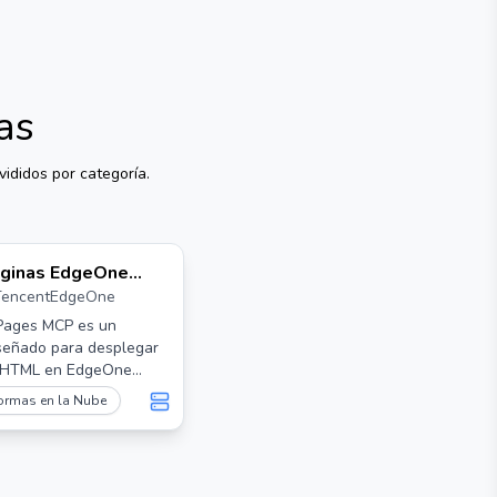
as
vididos por categoría.
ginas EdgeOne
TencentEdgeOne
CP
ages MCP es un
iseñado para desplegar
 HTML en EdgeOne
mitiendo a los usuarios
ormas en la Nube
na URL accesible
te para su contenido.