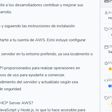
I
te a los desarrolladores contribuir y mejorar sus
rrollo.
A
ri
y siguiendo las instrucciones de instalación
C
ctarte a tu cuenta de AWS. Esto incluye configurar
C
Se
 servidor en tu entorno preferido, ya sea localmente o
ES
API proporcionados para realizar operaciones en
sos de uso para ayudarte a comenzar.
I
imiento del servidor y actualízalo según sea
de seguridad.
E
on MCP Server AWS?
aScript y Node.js, lo que lo hace accesible para