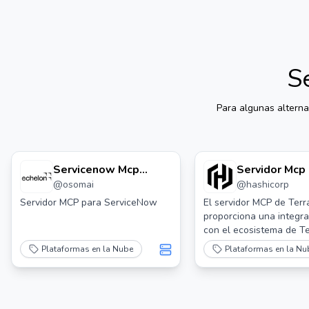
S
Para algunas alterna
Servicenow Mcp
Servidor Mcp
@
osomai
@
hashicorp
Servidor
Terraform
Servidor MCP para ServiceNow
El servidor MCP de Ter
proporciona una integra
con el ecosistema de Te
permitiendo capacidade
Plataformas en la Nube
Plataformas en la Nu
avanzadas de automatiz
interacción para el desa
Infraestructura como Có