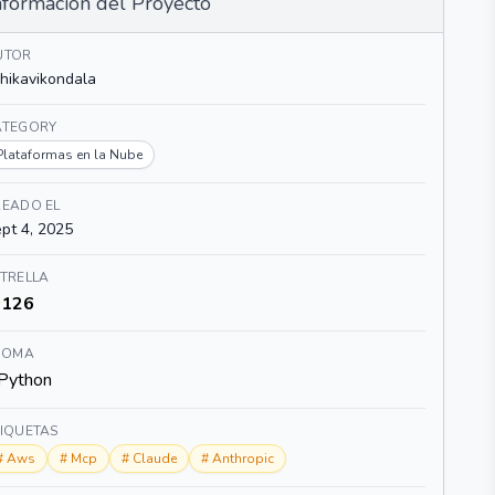
nformación del Proyecto
UTOR
shikavikondala
ATEGORY
Plataformas en la Nube
READO EL
pt 4, 2025
TRELLA
126
DIOMA
Python
TIQUETAS
#
Aws
#
Mcp
#
Claude
#
Anthropic