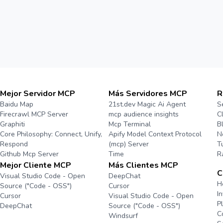
Mejor Servidor MCP
Más Servidores MCP
R
Baidu Map
21st.dev Magic Ai Agent
S
Firecrawl MCP Server
mcp audience insights
C
Graphiti
Mcp Terminal
B
Core Philosophy: Connect, Unify,
Apify Model Context Protocol
N
Respond
(mcp) Server
T
Github Mcp Server
Time
R
Mejor Cliente MCP
Más Clientes MCP
C
Visual Studio Code - Open
DeepChat
H
Source ("Code - OSS")
Cursor
I
Cursor
Visual Studio Code - Open
P
DeepChat
Source ("Code - OSS")
C
Windsurf