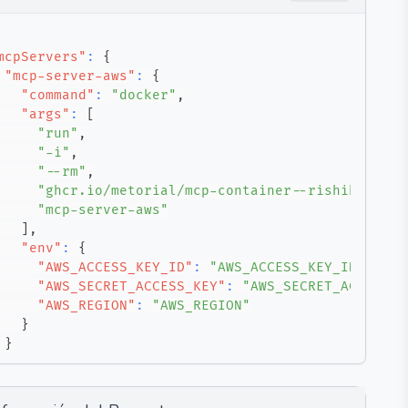
mcpServers"
:
{
"mcp-server-aws"
:
{
"command"
:
"docker"
,
"args"
:
[
"run"
,
"-i"
,
"--rm"
,
"ghcr.io/metorial/mcp-container--rishikavikon
"mcp-server-aws"
]
,
"env"
:
{
"AWS_ACCESS_KEY_ID"
:
"AWS_ACCESS_KEY_ID"
,
"AWS_SECRET_ACCESS_KEY"
:
"AWS_SECRET_ACCESS_K
"AWS_REGION"
:
"AWS_REGION"
}
}