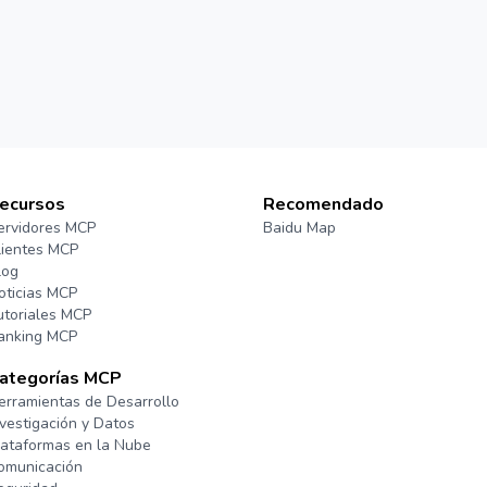
ecursos
Recomendado
ervidores MCP
Baidu Map
lientes MCP
log
oticias MCP
utoriales MCP
anking MCP
ategorías MCP
erramientas de Desarrollo
nvestigación y Datos
lataformas en la Nube
omunicación