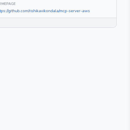
OMEPAGE
tps://github.com/rishikavikondala/mcp-server-aws