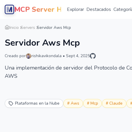
MCP Server Hub
Explorar
Destacados
Categorí
Inicio
Servers
Servidor Aws Mcp
Servidor Aws Mcp
Creado por
rishikavikondala
•
Sept 4, 2025
Una implementación de servidor del Protocolo de Co
AWS
Plataformas en la Nube
#
Aws
#
Mcp
#
Claude