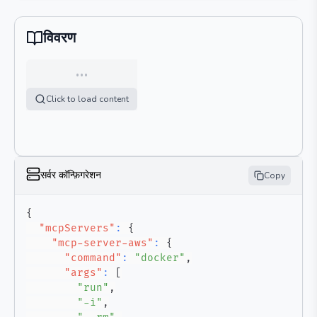
विवरण
…
Click to load content
सर्वर कॉन्फ़िगरेशन
Copy
{
"mcpServers"
:
{
"mcp-server-aws"
:
{
"command"
:
"docker"
,
"args"
:
[
"run"
,
"-i"
,