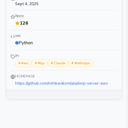
Sept 4, 2025
सितारा
126
भाषा
Python
टैग
#
Aws
#
Mcp
#
Claude
#
Anthropic
HOMEPAGE
https://github.com/rishikavikondala/mcp-server-aws