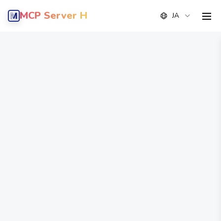
MCP Server Hub
JA
men