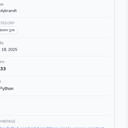
खक
dybrandt
ATEGORY
डेवलपर टूल्स
्मित
l 18, 2025
ारा
33
ा
Python
OMEPAGE