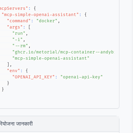
mcpServers"
:
{
"mcp-simple-openai-assistant"
:
{
"command"
:
"docker"
,
"args"
:
[
"run"
,
"-i"
,
"--rm"
,
"ghcr.io/metorial/mcp-container--andybrandt--
"mcp-simple-openai-assistant"
]
,
"env"
:
{
"OPENAI_API_KEY"
:
"openai-api-key"
}
}
रियोजना जानकारी