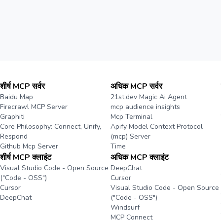
शीर्ष MCP सर्वर
अधिक MCP सर्वर
Baidu Map
21st.dev Magic Ai Agent
Firecrawl MCP Server
mcp audience insights
Graphiti
Mcp Terminal
Core Philosophy: Connect, Unify,
Apify Model Context Protocol
Respond
(mcp) Server
Github Mcp Server
Time
शीर्ष MCP क्लाइंट
अधिक MCP क्लाइंट
Visual Studio Code - Open Source
DeepChat
("Code - OSS")
Cursor
Cursor
Visual Studio Code - Open Source
DeepChat
("Code - OSS")
Windsurf
MCP Connect