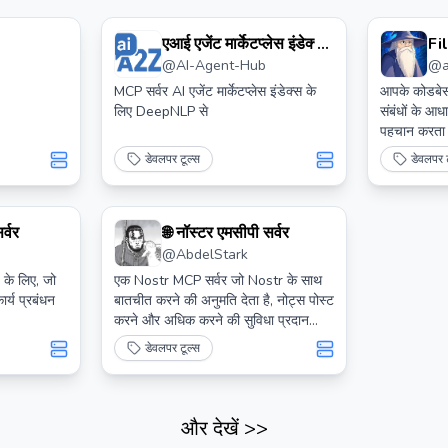
एआई एजेंट मार्केटप्लेस इंडेक्स
Fi
@
AI-Agent-Hub
@
सर्च एमसीपी सर्वर
संद
MCP सर्वर AI एजेंट मार्केटप्लेस इंडेक्स के
आपके कोडबेस 
लिए DeepNLP से
संबंधों के आधा
पहचान करता 
महत्व स्कोर 
डेवलपर टूल्स
डेवलपर ट
सहायक कोडबेस
स्वचालित रूप 
जैसे Python
्वर
🌐 नॉस्टर एमसीपी सर्वर
को पार्स करता
@
AbdelStark
के लिए, जो
एक Nostr MCP सर्वर जो Nostr के साथ
र्य प्रबंधन
बातचीत करने की अनुमति देता है, नोट्स पोस्ट
करने और अधिक करने की सुविधा प्रदान
करता है।
डेवलपर टूल्स
और देखें
>>