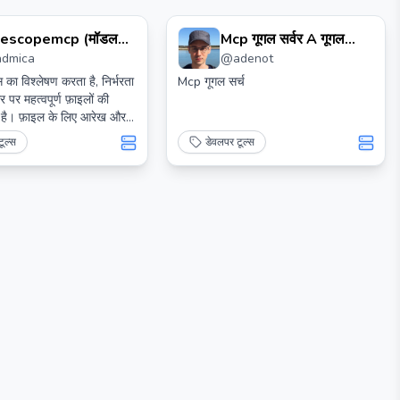
lescopemcp (मॉडल
Mcp गूगल सर्वर A गूगल
admica
@
adenot
र्भ प्रोटोकॉल) सर्वर
कस्टम सर्च और वेबपेज पढ़ने के
लिए Mcp सर्वर
का विश्लेषण करता है, निर्भरता
Mcp गूगल सर्च
र पर महत्वपूर्ण फ़ाइलों की
है। फ़ाइल के लिए आरेख और
उत्पन्न करता है, जिससे एआई
ूल्स
डेवलपर टूल्स
 को समझने में मदद करते हैं।
से लोकप्रिय प्रोग्रामिंग भाषाओं
, C, C++, Rust, Zig, Lua
 है।