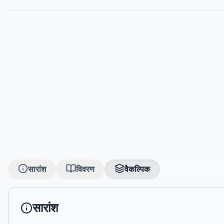
सारांश
विवरण
वैकल्पिक
सारांश