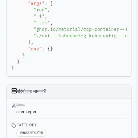
"args"
:
[
"run"
,
"-i"
,
"--rm"
,
"ghcr.io/metorial/mcp-container--sile
"./out --kubeconfig kubeconfig --enab
]
,
"env"
:
{
}
}
}
}
परियोजना जानकारी
लेखक
silenceper
CATEGORY
क्लाउड प्लेटफ़ॉर्म्स