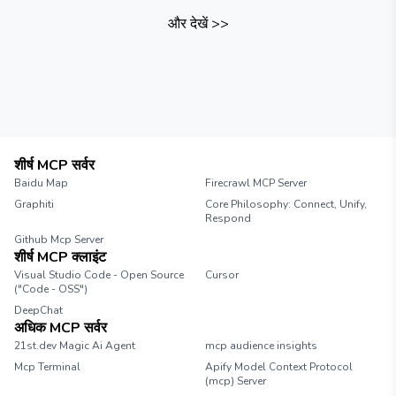
और देखें
>>
शीर्ष MCP सर्वर
Baidu Map
Firecrawl MCP Server
Graphiti
Core Philosophy: Connect, Unify,
Respond
Github Mcp Server
शीर्ष MCP क्लाइंट
Visual Studio Code - Open Source
Cursor
("Code - OSS")
DeepChat
अधिक MCP सर्वर
21st.dev Magic Ai Agent
mcp audience insights
Mcp Terminal
Apify Model Context Protocol
(mcp) Server