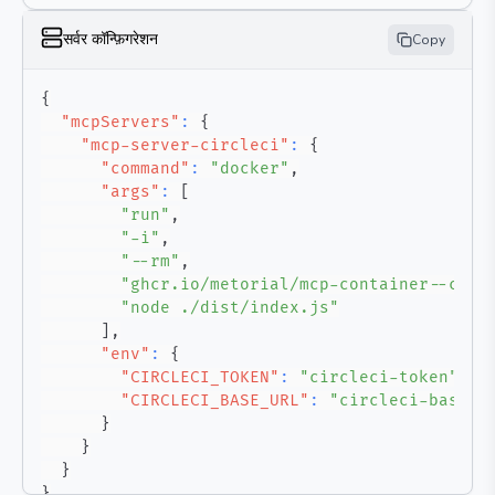
सर्वर कॉन्फ़िगरेशन
Copy
{
"mcpServers"
:
{
"mcp-server-circleci"
:
{
"command"
:
"docker"
,
"args"
:
[
"run"
,
"-i"
,
"--rm"
,
"ghcr.io/metorial/mcp-container--circ
"node ./dist/index.js"
]
,
"env"
:
{
"CIRCLECI_TOKEN"
:
"circleci-token"
,
"CIRCLECI_BASE_URL"
:
"circleci-base-u
}
}
}
}