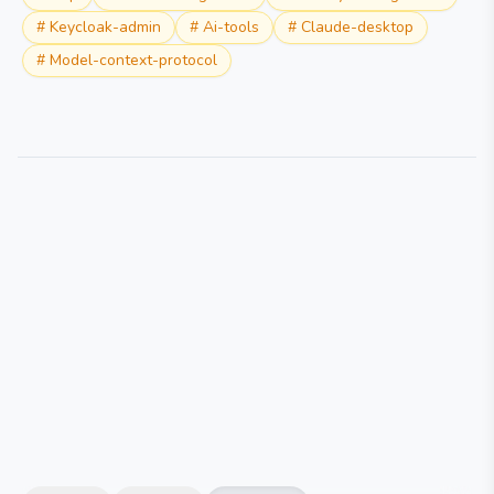
#
Keycloak-admin
#
Ai-tools
#
Claude-desktop
#
Model-context-protocol