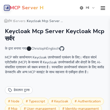
MCP Server Hub
HI
men
सारांश
विवरण
वैकल्पिक
होम
Servers
Keycloak Mcp Server ...
Keycloak Mcp Server Keycloak Mcp
सर्वर
के द्वारा बनाया गया
ChristophEnglisch
MCP सर्वर कार्यान्वयन Keycloak उपयोगकर्ता प्रबंधन के लिए। मॉडल संदर्भ
प्रोटोकॉल (MCP) के माध्यम से Keycloak उपयोगकर्ताओं और क्षेत्रों के लिए AI-
संचालित प्रशासन को सक्षम बनाता है। स्वचालित उपयोगकर्ता संचालन के लिए क्लॉड
डेस्कटॉप और अन्य MCP क्लाइंट के साथ सहजता से एकीकृत होता है।
डेवलपर टूल्स
#
Node
#
Typescript
#
Keycloak
#
Authentication
#
Mcp
#
User-management
#
Identity-management