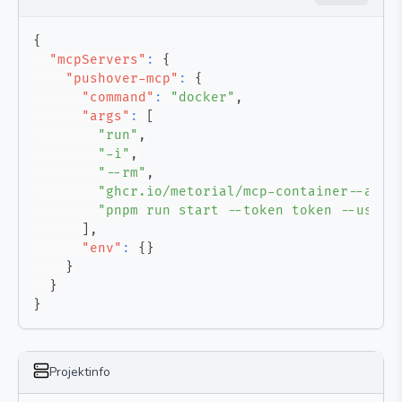
{
"mcpServers"
:
{
"pushover-mcp"
:
{
"command"
:
"docker"
,
"args"
:
[
"run"
,
"-i"
,
"--rm"
,
"ghcr.io/metorial/mcp-container--ashi
"pnpm run start --token token --user 
]
,
"env"
:
{
}
}
}
}
Projektinfo