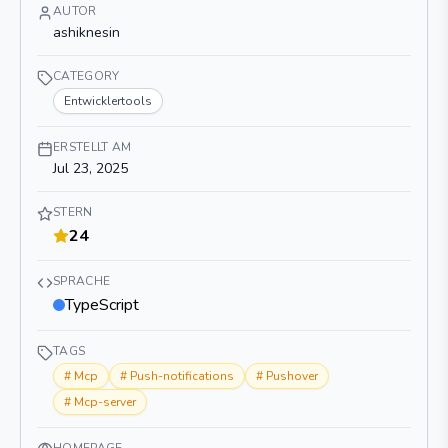
AUTOR
ashiknesin
CATEGORY
Entwicklertools
ERSTELLT AM
Jul 23, 2025
STERN
24
SPRACHE
TypeScript
TAGS
#
Mcp
#
Push-notifications
#
Pushover
#
Mcp-server