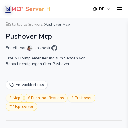
MCP Server Hub
DE
men
Übersicht
Detail
Alternative
Startseite
Servers
Pushover Mcp
Pushover Mcp
Erstellt von
ashiknesin
Eine MCP-Implementierung zum Senden von
Benachrichtigungen über Pushover
Entwicklertools
#
Mcp
#
Push-notifications
#
Pushover
#
Mcp-server