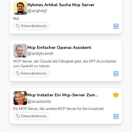
Nytimes Artikel Suche Mcp Server
@
angheljf
Nyt
Entwicklertools
Mcp Einfacher Openai Assistent
@
andybrandt
MCP-Server, der Claude die Fähigkeit gibt, die GPT-Assistenten
von OpenAI zu nutzen.
Entwicklertools
Mcp Installer Ein Mcp-Server Zum
Installieren von Mcp-Servern
@
anaisbetts
Ein MCP-Server, der andere MCP-Server für Sie installiert.
Entwicklertools