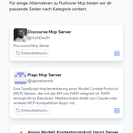
Für einige Alternativen zu
Pushover Mcp
bieten wir dir
passende Seiten nach Kategorie sortiert.
Discourse Mcp Server
@
AshDevFr
Discourse Mcp Server
Entwicklertools
Piapi Mcp Server
@
apinetwork
Eine TypeScript-Implementierung eines Model Context Protocol
(MCP) Servers, der mit der API von PiAPI integriert ist. PiAPI
ermöglicht es Benutzern, Medieninhalte direkt von Claude oder
anderen MCP-kompatiblen Apps mit
Midjourney/Flux/Kling/LumaLabs/Udio/Chrip/Trellis zu
Entwicklertools
generieren.
Apisix Modell Kontextprotokoll (mcp) Server