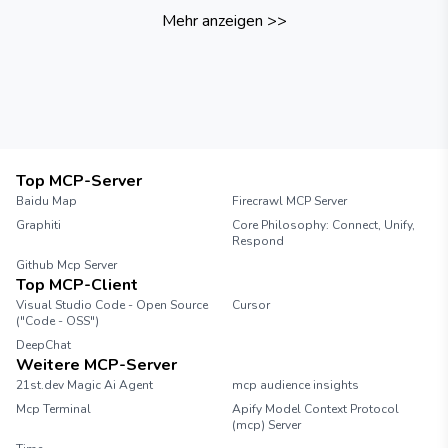
Mehr anzeigen
>>
Top MCP-Server
Baidu Map
Firecrawl MCP Server
Graphiti
Core Philosophy: Connect, Unify,
Respond
Github Mcp Server
Top MCP-Client
Visual Studio Code - Open Source
Cursor
("Code - OSS")
DeepChat
Weitere MCP-Server
21st.dev Magic Ai Agent
mcp audience insights
Mcp Terminal
Apify Model Context Protocol
(mcp) Server