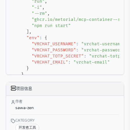
"run"
,
"-i"
,
"--rm"
,
"ghcr.io/metorial/mcp-container--sawa
"npm run start"
]
,
"env"
:
{
"VRCHAT_USERNAME"
:
"vrchat-username"
,
"VRCHAT_PASSWORD"
:
"vrchat-password"
,
"VRCHAT_TOTP_SECRET"
:
"vrchat-totp-se
"VRCHAT_EMAIL"
:
"vrchat-email"
}
}
}
}
项目信息
作者
sawa-zen
CATEGORY
开发者工具