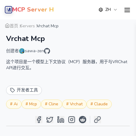
MCP Server Hub
ZH
men
概览
详情
替代方案
首页
Servers
Vrchat Mcp
Vrchat Mcp
创建者
sawa-zen
这个项目是一个模型上下文协议（MCP）服务器，用于与VRChat
API进行交互。
开发者工具
#
Ai
#
Mcp
#
Cline
#
Vrchat
#
Claude