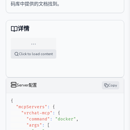
码库中提供的文档找到。
详情
…
Click to load content
Server配置
Copy
{
"mcpServers"
:
{
"vrchat-mcp"
:
{
"command"
:
"docker"
,
"args"
:
[