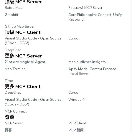
顶级 MCP Server
Baidu Map
Firecrawl MCP Server
Graphiti
Core Philosophy: Connect, Unify,
Respond
Github Mcp Server
顶级 MCP Client
Visual Studio Code - Open Source
Cursor
("Code - OSS")
DeepChat
更多 MCP Server
21st.dev Magic Ai Agent
mcp audience insights
Mcp Terminal
Apify Model Context Protocol
(mcp) Server
Time
更多 MCP Client
DeepChat
Cursor
Visual Studio Code - Open Source
Windsurf
("Code - OSS")
MCP Connect
资源
MCP Server
MCP Client
博客
MCP 新闻