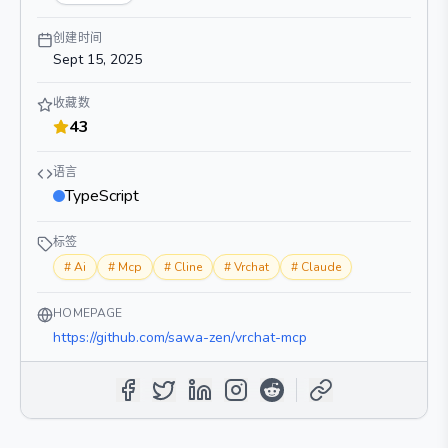
创建时间
Sept 15, 2025
收藏数
43
语言
TypeScript
标签
#
Ai
#
Mcp
#
Cline
#
Vrchat
#
Claude
HOMEPAGE
https://github.com/sawa-zen/vrchat-mcp