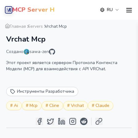
MCP Server Hub
RU
men
Обзор
Деталь
Альтернатива
Главная
Servers
Vrchat Mcp
Vrchat Mcp
Создано
sawa-zen
Этот проект является сервером Протокола Контекста
Модели (MCP) для взаимодействия с API VRChat.
Инструменты Разработчика
#
Ai
#
Mcp
#
Cline
#
Vrchat
#
Claude