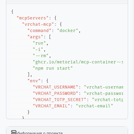
{
"mcpServers"
:
{
"vrchat-mcp"
:
{
"command"
:
"docker"
,
"args"
:
[
"run"
,
"-i"
,
"--rm"
,
"ghcr.io/metorial/mcp-container--sawa
"npm run start"
]
,
"env"
:
{
"VRCHAT_USERNAME"
:
"vrchat-username"
,
"VRCHAT_PASSWORD"
:
"vrchat-password"
,
"VRCHAT_TOTP_SECRET"
:
"vrchat-totp-se
"VRCHAT_EMAIL"
:
"vrchat-email"
}
}
}
}
Информация о проекте