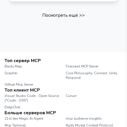
Посмотреть ещё
>>
Топ сервер MCP
Baidu Map
Firecrawl MCP Server
Graphiti
Core Philosophy: Connect, Unify,
Respond
Github Mcp Server
Топ клиент MCP
Visual Studio Code - Open Source
Cursor
("Code - OSS")
DeepChat
Больше серверов MCP
21st.dev Magic Ai Agent
mcp audience insights
Mcp Terminal
Apify Model Context Protocol